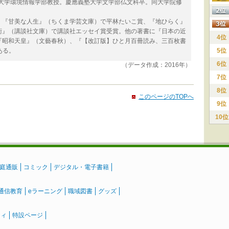
塾大学環境情報学部教授。慶應義塾大学文学部仏文科卒。同大学院修
、『甘美な人生』（ちくま学芸文庫）で平林たいこ賞、『地ひらく』
術』（講談社文庫）で講談社エッセイ賞受賞。他の著書に『日本の近
4位
『昭和天皇』（文藝春秋）、『【改訂版】ひと月百冊読み、三百枚書
ある。
5位
6位
（データ作成：2016年）
7位
8位
このページのTOPへ
9位
10位
庭通販
コミック
デジタル・電子書籍
通信教育
eラーニング
職域図書
グッズ
ティ
特設ページ