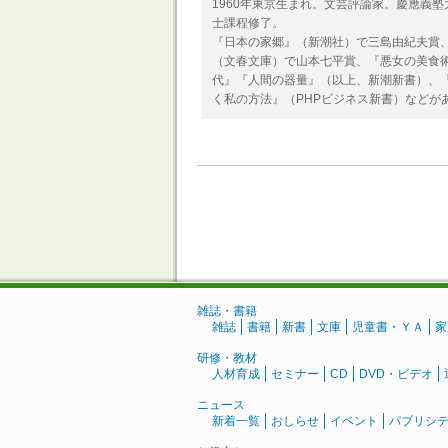
1960年東京生まれ。文芸評論家。慶應義
士課程修了。
『日本の家郷』（新潮社）で三島由紀夫賞
（文春文庫）で山本七平賞、『悪女の美食
代』『人間の器量』（以上、新潮新書）、
く私の方法』（PHPビジネス新書）などが
雑誌・書籍
雑誌
書籍
新書
文庫
児童書・ＹＡ
家
研修・教材
人材育成
セミナー
CD
DVD・ビデオ
ニュース
新着一覧
おしらせ
イベント
パブリシ