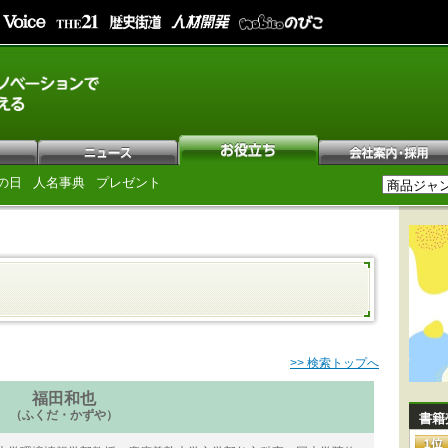
の日
人名事典
プレゼント
>> 検索トップへ
福田和也
（ふくだ・かずや）
書籍