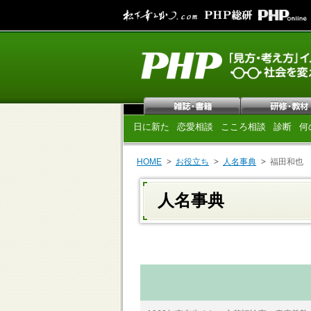
日に新た
恋愛相談
こころ相談
診断
何
HOME
お役立ち
人名事典
福田和也
人名事典