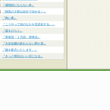
『感情的にならない本』
『病気の９割は自分で治せる！』
『怖い客』
『こうやって頭のなかを言語化する。』
『道をひらく』
『英単語「１万語」習得法』
『大谷吉継の終わらない関ケ原』
『猫を処方いたします。』
『きっと明日はいい日になる』