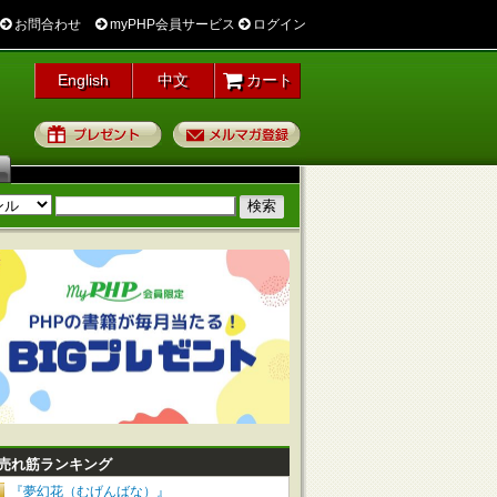
お問合わせ
myPHP会員サービス
ログイン
English
中文
カート
プレゼント
メルマガ登録
売れ筋ランキング
『夢幻花（むげんばな）』