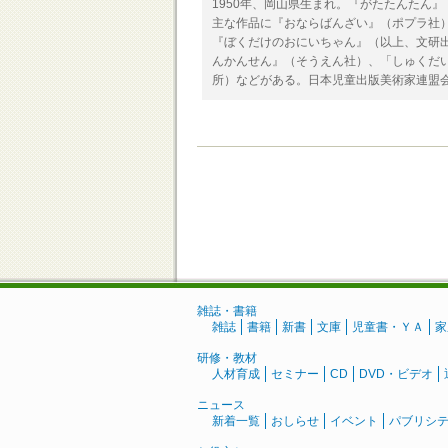
1950年、岡山県生まれ。『がたたんたん
主な作品に『おならばんざい』（ポプラ社
『ぼくだけのおにいちゃん』（以上、文研
んかんせん』（そうえん社）、「しゅくだ
所）などがある。日本児童出版美術家連盟
雑誌・書籍
雑誌
書籍
新書
文庫
児童書・ＹＡ
家
研修・教材
人材育成
セミナー
CD
DVD・ビデオ
ニュース
新着一覧
おしらせ
イベント
パブリシ