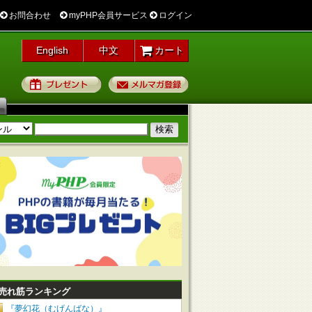
お問合わせ
myPHP会員サービス
ログイン
English
中文
カート
プレゼント
メルマガ登録
売れ筋ランキング
『夢幻花（むげんばな）』