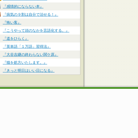
『感情的にならない本』
『病気の９割は自分で治せる！』
『怖い客』
『こうやって頭のなかを言語化する。』
『道をひらく』
『英単語「１万語」習得法』
『大谷吉継の終わらない関ケ原』
『猫を処方いたします。』
『きっと明日はいい日になる』