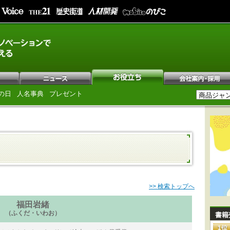
の日
人名事典
プレゼント
>> 検索トップへ
福田岩緒
（ふくだ・いわお）
書籍