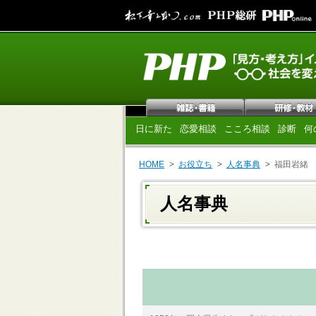
日に新た
恋愛相談
こころ相談
診断
何
HOME
お役立ち
人名事典
福田岩緒
人名事典