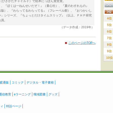
』（ひさかたチャイルド）で絵本にっぽん賞受賞。
）、『ぼくは一ねんせいだぞ！』（童心社）、『夏のわすれもの』
出版）、『わらってるわらってる』（フレーベル館）、『おつかいし
い」シリーズ、『ちょっとだけタイムスリップ』（以上、ＰＨＰ研究
4位
会員。
5位
（データ作成：2019年）
6位
7位
このページのTOPへ
8位
9位
10位
庭通販
コミック
デジタル・電子書籍
通信教育
eラーニング
職域図書
グッズ
ティ
特設ページ