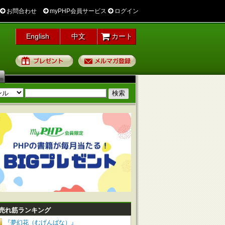
お問合わせ
myPHP会員サービス
ログイン
English
中文
カート
プレゼント
メルマガ登録
売れ筋ランキング
『夢幻花（むげんばな）』