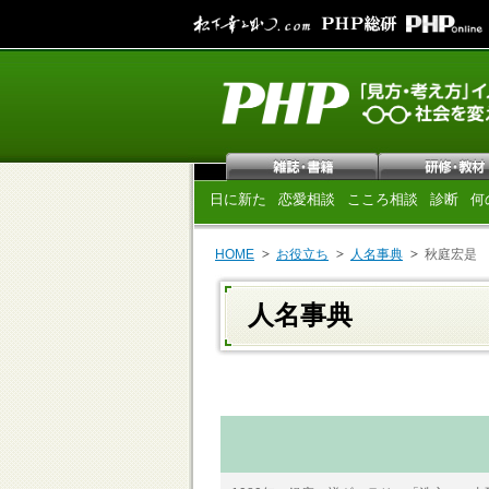
日に新た
恋愛相談
こころ相談
診断
何
HOME
お役立ち
人名事典
秋庭宏是
人名事典