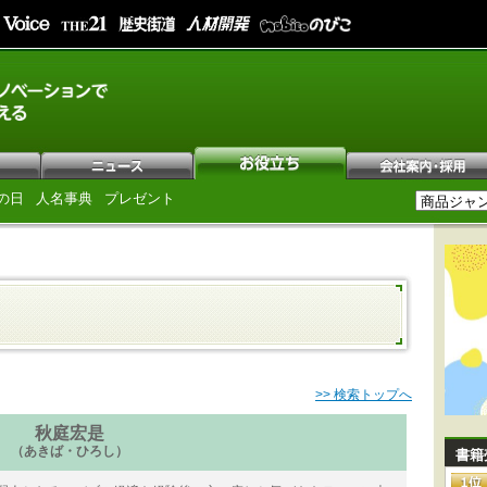
の日
人名事典
プレゼント
>> 検索トップへ
秋庭宏是
（あきば・ひろし）
書籍