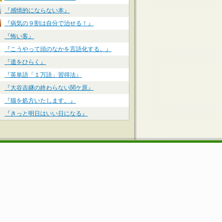
『感情的にならない本』
『病気の９割は自分で治せる！』
『怖い客』
『こうやって頭のなかを言語化する。』
『道をひらく』
『英単語「１万語」習得法』
『大谷吉継の終わらない関ケ原』
『猫を処方いたします。』
『きっと明日はいい日になる』