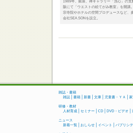
1989年、銀座、禅ギャラリー「洗心」の
阪にて「ウエストの絵てがみ教室」を開講
宗寺院やホテルの空間プロデュースなど、多
会社SEA.SONを設立。
雑誌・書籍
雑誌
書籍
新書
文庫
児童書・ＹＡ
家
研修・教材
人材育成
セミナー
CD
DVD・ビデオ
ニュース
新着一覧
おしらせ
イベント
パブリシ