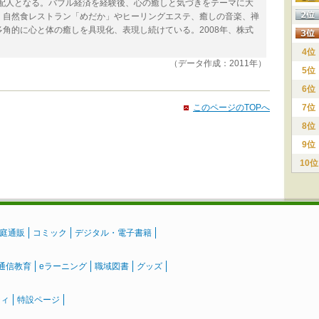
支配人となる。バブル経済を経験後、心の癒しと気づきをテーマに大
。自然食レストラン「めだか」やヒーリングエステ、癒しの音楽、禅
角的に心と体の癒しを具現化、表現し続けている。2008年、株式
4位
（データ作成：2011年）
5位
6位
このページのTOPへ
7位
8位
9位
10位
庭通販
コミック
デジタル・電子書籍
通信教育
eラーニング
職域図書
グッズ
ティ
特設ページ