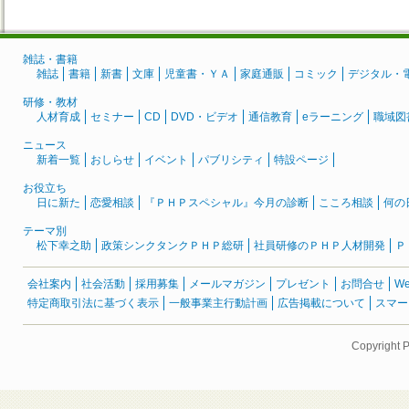
雑誌・書籍
雑誌
書籍
新書
文庫
児童書・ＹＡ
家庭通販
コミック
デジタル・
研修・教材
人材育成
セミナー
CD
DVD・ビデオ
通信教育
eラーニング
職域図
ニュース
新着一覧
おしらせ
イベント
パブリシティ
特設ページ
お役立ち
日に新た
恋愛相談
『ＰＨＰスペシャル』今月の診断
こころ相談
何の
テーマ別
松下幸之助
政策シンクタンクＰＨＰ総研
社員研修のＰＨＰ人材開発
Ｐ
会社案内
社会活動
採用募集
メールマガジン
プレゼント
お問合せ
W
特定商取引法に基づく表示
一般事業主行動計画
広告掲載について
スマー
Copyright 