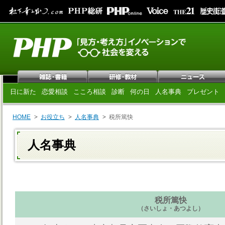
日に新た
恋愛相談
こころ相談
診断
何の日
人名事典
プレゼント
HOME
お役立ち
人名事典
税所篤快
人名事典
税所篤快
（さいしょ・あつよし）