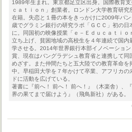
1989年生まれ。東京都足立区出身。国際教育
ｃａｔｉｏｎ」創業者。ロンドン大学教育研究
在籍。失恋と１冊の本をきっかけに2009年バン
歳でグラミン銀行の研究ラボ「ＧＣＣ」初の日
に。同国初の映像授業「ｅ－Ｅｄｕｃａｔｉｏ
立ち上げ、貧困地域の高校生を４年連続で国内
学させる。2014年世界銀行本部イノベーショ
賞、現在はバングラデシュ教育省と連携して同
めざす。また仲間たちと五大陸での教育革命を
中。早稲田大学を７年かけて卒業、アフリカの
ドに活動を広げている。
著書に『前へ！ 前へ！ 前へ！』（木楽舎）、
界の果てまで届けよう』（飛鳥新社）がある。