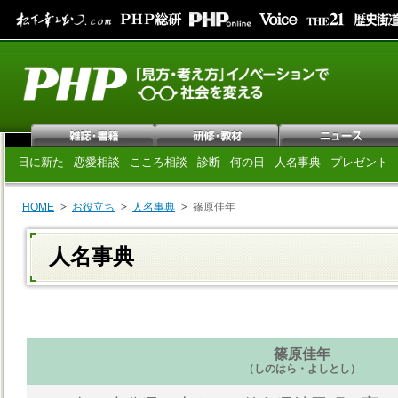
日に新た
恋愛相談
こころ相談
診断
何の日
人名事典
プレゼント
HOME
お役立ち
人名事典
篠原佳年
人名事典
篠原佳年
（しのはら・よしとし）