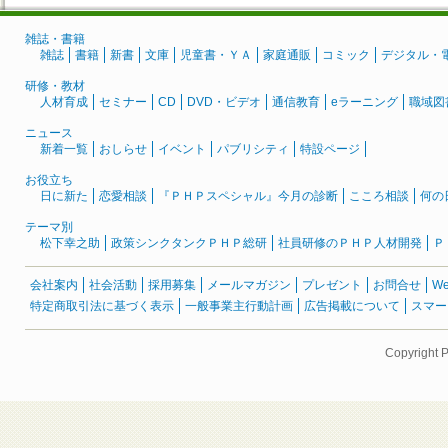
雑誌・書籍
雑誌
書籍
新書
文庫
児童書・ＹＡ
家庭通販
コミック
デジタル・
研修・教材
人材育成
セミナー
CD
DVD・ビデオ
通信教育
eラーニング
職域図
ニュース
新着一覧
おしらせ
イベント
パブリシティ
特設ページ
お役立ち
日に新た
恋愛相談
『ＰＨＰスペシャル』今月の診断
こころ相談
何の
テーマ別
松下幸之助
政策シンクタンクＰＨＰ総研
社員研修のＰＨＰ人材開発
Ｐ
会社案内
社会活動
採用募集
メールマガジン
プレゼント
お問合せ
W
特定商取引法に基づく表示
一般事業主行動計画
広告掲載について
スマー
Copyright 