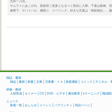
北辰一刀流。
サムライにあこがれ、新政府ご直参となるべく陸自に入隊。千葉は船橋、習
傘降下、サバイバル、綱渡り、リペリング。好きな言葉は「精鋭無比」。脳
雑誌・書籍
雑誌
書籍
新書
文庫
児童書・ＹＡ
家庭通販
コミック
デジタル・
研修・教材
人材育成
セミナー
CD
DVD・ビデオ
通信教育
eラーニング
職域図
ニュース
新着一覧
おしらせ
イベント
パブリシティ
特設ページ