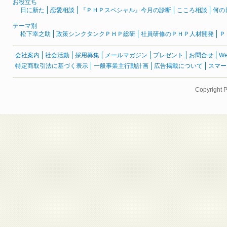
お役立ち
日に新た
恋愛相談
『ＰＨＰスペシャル』今月の診断
こころ相談
何の
テーマ別
松下幸之助
政策シンクタンクＰＨＰ総研
社員研修のＰＨＰ人材開発
Ｐ
会社案内
社会活動
採用募集
メールマガジン
プレゼント
お問合せ
W
特定商取引法に基づく表示
一般事業主行動計画
広告掲載について
スマー
Copyright 