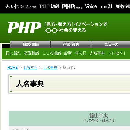
日に新た
恋愛相談
こころ相談
診断
何の日
人名事典
プレゼント
HOME
お役立ち
人名事典
篠山半太
人名事典
篠山半太
（しのやま・はんた）