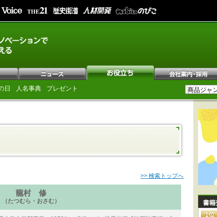
の日
人名事典
プレゼント
>> 検索トップへ
籠村 修
（たつむら・おさむ）
書籍