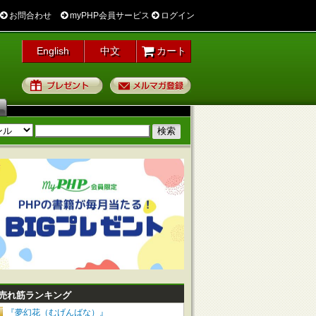
お問合わせ
myPHP会員サービス
ログイン
English
中文
カート
プレゼント
メルマガ登録
売れ筋ランキング
『夢幻花（むげんばな）』