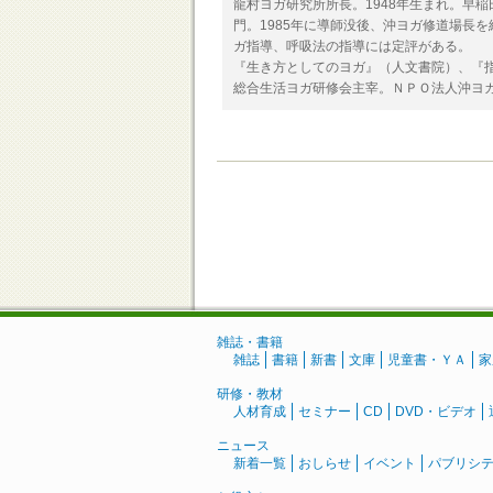
龍村ヨガ研究所所長。1948年生まれ。早
門。1985年に導師没後、沖ヨガ修道場長を
ガ指導、呼吸法の指導には定評がある。
『生き方としてのヨガ』（人文書院）、『
総合生活ヨガ研修会主宰。ＮＰＯ法人沖ヨガ
雑誌・書籍
雑誌
書籍
新書
文庫
児童書・ＹＡ
家
研修・教材
人材育成
セミナー
CD
DVD・ビデオ
ニュース
新着一覧
おしらせ
イベント
パブリシ