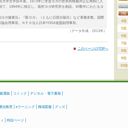
稲田大学文学部卒業。1973年に求道ヨガの世界的権威沖正弘導師に入
経て、1994年に独立し、龍村ヨガ研究所を創設。40数年にわたるヨ
指ヨガ健康法』『眼ヨガ』（ともに日貿出版社）など著書多数。国際
4位
協会理事長。ＮＰＯ法人日本YOGA連盟副理事長。
5位
（データ作成：2013年）
6位
7位
このページのTOPへ
8位
9位
10位
庭通販
コミック
デジタル・電子書籍
通信教育
eラーニング
職域図書
グッズ
ティ
特設ページ