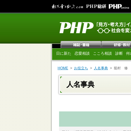
日に新た
恋愛相談
こころ相談
診断
何
HOME
お役立ち
人名事典
籠村 修
人名事典