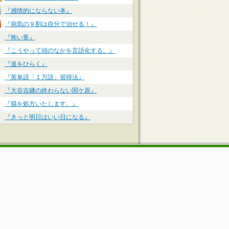
『感情的にならない本』
『病気の９割は自分で治せる！』
『怖い客』
『こうやって頭のなかを言語化する。』
『道をひらく』
『英単語「１万語」習得法』
『大谷吉継の終わらない関ケ原』
『猫を処方いたします。』
『きっと明日はいい日になる』