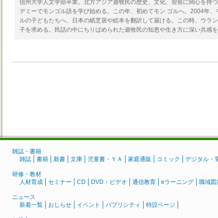
信州大学人文学部卒業。北方アジア遊牧民の歴史、文化、習俗に関心を持つ。
デミーでモンゴル語を学び始める。この年、初めてモン ゴルへ。2004年
ルの子どもたちへ、日本の紙芝居や絵本を翻訳して届ける。この時、ウラン
子を求める。民話の中にちりばめられた遊牧民の知恵や生き方に深い共感を
雑誌・書籍
雑誌
書籍
新書
文庫
児童書・ＹＡ
家庭通販
コミック
デジタル・
研修・教材
人材育成
セミナー
CD
DVD・ビデオ
通信教育
eラーニング
職域図
ニュース
新着一覧
おしらせ
イベント
パブリシティ
特設ページ