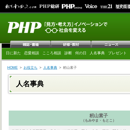
日に新た
恋愛相談
こころ相談
診断
何の日
人名事典
プレゼント
HOME
お役立ち
人名事典
籾山素子
人名事典
籾山素子
（もみやま・もとこ）