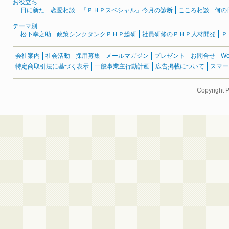
お役立ち
日に新た
恋愛相談
『ＰＨＰスペシャル』今月の診断
こころ相談
何の
テーマ別
松下幸之助
政策シンクタンクＰＨＰ総研
社員研修のＰＨＰ人材開発
Ｐ
会社案内
社会活動
採用募集
メールマガジン
プレゼント
お問合せ
W
特定商取引法に基づく表示
一般事業主行動計画
広告掲載について
スマー
Copyright 