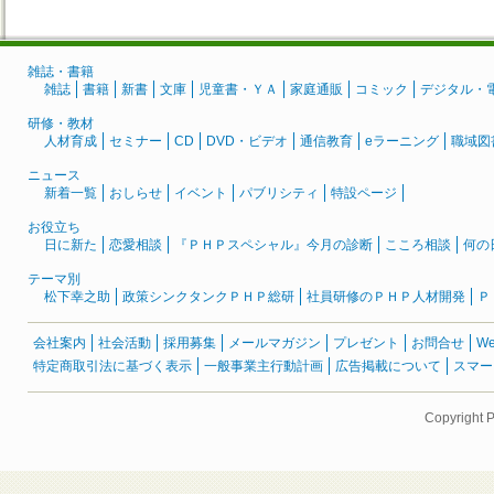
雑誌・書籍
雑誌
書籍
新書
文庫
児童書・ＹＡ
家庭通販
コミック
デジタル・
研修・教材
人材育成
セミナー
CD
DVD・ビデオ
通信教育
eラーニング
職域図
ニュース
新着一覧
おしらせ
イベント
パブリシティ
特設ページ
お役立ち
日に新た
恋愛相談
『ＰＨＰスペシャル』今月の診断
こころ相談
何の
テーマ別
松下幸之助
政策シンクタンクＰＨＰ総研
社員研修のＰＨＰ人材開発
Ｐ
会社案内
社会活動
採用募集
メールマガジン
プレゼント
お問合せ
W
特定商取引法に基づく表示
一般事業主行動計画
広告掲載について
スマー
Copyright 