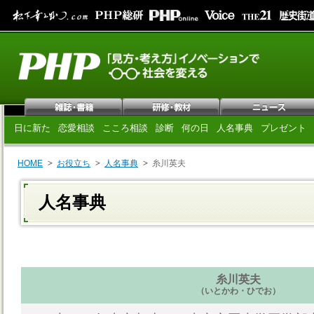
日に新た
恋愛相談
こころ相談
診断
何の日
人名事典
プレゼント
HOME
お役立ち
人名事典
糸川英夫
人名事典
糸川英夫
（いとかわ・ひでお）