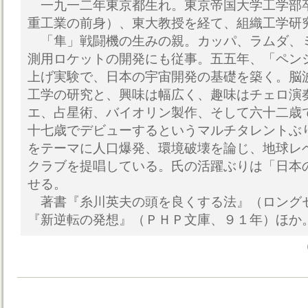
一九一二年東京都生れ。東京帝国大学工学部
重工業の前身）、東大教授を経て、組織工学研
「隼」戦闘機の生みの親。カッパ、ラムダ、
測用ロケットの開発にも従事。五五年、「ペン
上げ実験で、日本の宇宙開発の基礎を築く。脳
工学の研究と、興味は幅広く、趣味はチェロ演
エ、占星術、バイオリン製作、そして六十二歳
十七歳でデビューするというマルチタレントぶ
をテーマに人口爆発、環境破壊を論じ、地球レ
クラブを提唱している。氏の活躍ぶりは「日本
せる。
著書『糸川英夫の頭を良くする法』（ロング
『新逆転の発想』（ＰＨＰ文庫、９１年）ほか