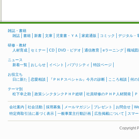
雑誌・書籍
雑誌
書籍
新書
文庫
児童書・ＹＡ
家庭通販
コミック
デジタル・
研修・教材
人材育成
セミナー
CD
DVD・ビデオ
通信教育
eラーニング
職域図
ニュース
新着一覧
おしらせ
イベント
パブリシティ
特設ページ
お役立ち
日に新た
恋愛相談
『ＰＨＰスペシャル』今月の診断
こころ相談
何の
テーマ別
松下幸之助
政策シンクタンクＰＨＰ総研
社員研修のＰＨＰ人材開発
Ｐ
会社案内
社会活動
採用募集
メールマガジン
プレゼント
お問合せ
W
特定商取引法に基づく表示
一般事業主行動計画
広告掲載について
スマー
Copyright 