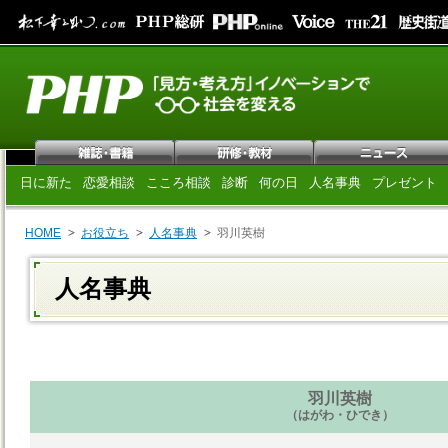
日に新た
恋愛相談
こころ相談
診断
何の日
人名事典
プレゼント
HOME
お役立ち
人名事典
羽川英樹
人名事典
羽川英樹
（はがわ・ひでき）