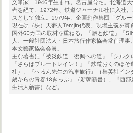
文筆家 1946年生まれ。名古屋育ち。北海道
者を経て、1972年、鉄道ジャーナル社に入社。
スとして独立。1979年、企画創作集団「グル
現在は（株）天夢人Temjin代表。現場主義を
国外60カ国の取材を重ねる。『旅と鉄道』『SI
人。一般社団法人・日本旅行作家協会常任理事
本文藝家協会会員。
主な著書に『被災鉄道 復興への道』『シルク
『さらばブルートレイン！』『鉄道おくのほそ
社）、『へるん先生の汽車旅行』（集英社インタ
歳からの青春18きっぷ』（新朝新書）、『西部
生活人新書）など。