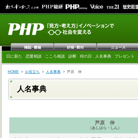
日に新た
恋愛相談
こころ相談
診断
何の日
人名事典
プレゼント
HOME
お役立ち
人名事典
芦原 伸
人名事典
芦原 伸
（あしはら・しん）