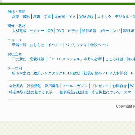
雑誌・書籍
雑誌
書籍
新書
文庫
児童書・ＹＡ
家庭通販
コミック
デジタル・
研修・教材
人材育成
セミナー
CD
DVD・ビデオ
通信教育
eラーニング
職域図
ニュース
新着一覧
おしらせ
イベント
パブリシティ
特設ページ
お役立ち
日に新た
恋愛相談
『ＰＨＰスペシャル』今月の診断
こころ相談
何の
テーマ別
松下幸之助
政策シンクタンクＰＨＰ総研
社員研修のＰＨＰ人材開発
Ｐ
会社案内
社会活動
採用募集
メールマガジン
プレゼント
お問合せ
W
特定商取引法に基づく表示
一般事業主行動計画
広告掲載について
スマー
Copyright 