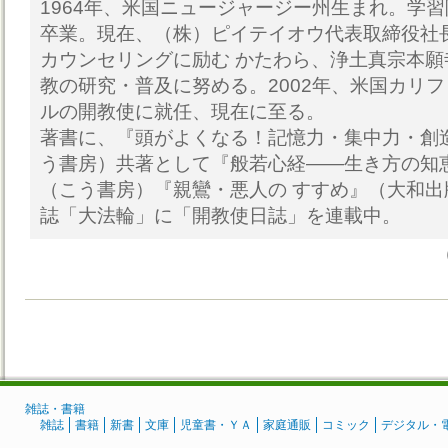
1964年、米国ニュージャージー州生まれ。学
卒業。現在、（株）ピイテイオウ代表取締役社
カウンセリングに励む かたわら、浄土真宗本
教の研究・普及に努める。2002年、米国カリ
ルの開教使に就任、現在に至る。
著書に、『頭がよくなる！記憶力・集中力・創
う書房）共著として『般若心経――生き方の知
（こう書房）『親鸞・悪人の すすめ』（大和
誌「大法輪」に「開教使日誌」を連載中。
雑誌・書籍
雑誌
書籍
新書
文庫
児童書・ＹＡ
家庭通販
コミック
デジタル・