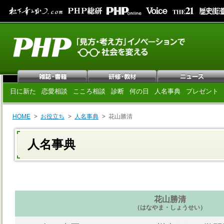
日に新た
恋愛相談
こころ相談
診断
何の日
人名事典
プレゼント
HOME
お役立ち
人名事典
花山勝清
人名事典
花山勝清
（はなやま・しょうせい）