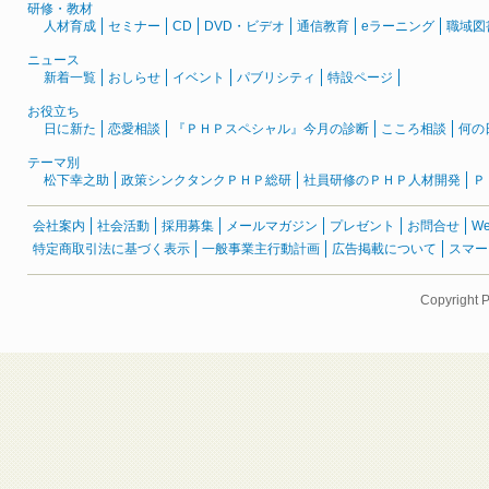
研修・教材
人材育成
セミナー
CD
DVD・ビデオ
通信教育
eラーニング
職域図
ニュース
新着一覧
おしらせ
イベント
パブリシティ
特設ページ
お役立ち
日に新た
恋愛相談
『ＰＨＰスペシャル』今月の診断
こころ相談
何の
テーマ別
松下幸之助
政策シンクタンクＰＨＰ総研
社員研修のＰＨＰ人材開発
Ｐ
会社案内
社会活動
採用募集
メールマガジン
プレゼント
お問合せ
W
特定商取引法に基づく表示
一般事業主行動計画
広告掲載について
スマー
Copyright 