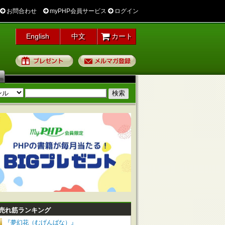
お問合わせ
myPHP会員サービス
ログイン
English
中文
カート
プレゼント
メルマガ登録
売れ筋ランキング
『夢幻花（むげんばな）』