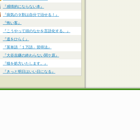
『感情的にならない本』
『病気の９割は自分で治せる！』
『怖い客』
『こうやって頭のなかを言語化する。』
『道をひらく』
『英単語「１万語」習得法』
『大谷吉継の終わらない関ケ原』
『猫を処方いたします。』
『きっと明日はいい日になる』