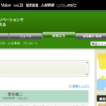
の日
人名事典
プレゼント
>> 検索トップへ
菅谷健二
（すがのや・けんじ）
書籍