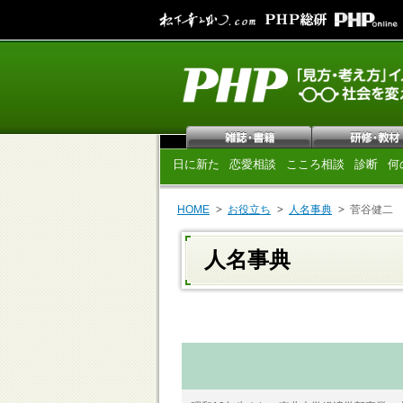
日に新た
恋愛相談
こころ相談
診断
何
HOME
お役立ち
人名事典
菅谷健二
人名事典