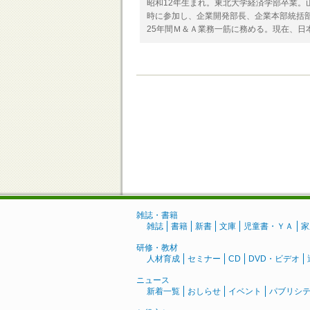
昭和12年生まれ。東北大学経済学部卒業。
時に参加し、企業開発部長、企業本部統括
25年間Ｍ＆Ａ業務一筋に務める。現在、日
雑誌・書籍
雑誌
書籍
新書
文庫
児童書・ＹＡ
家
研修・教材
人材育成
セミナー
CD
DVD・ビデオ
ニュース
新着一覧
おしらせ
イベント
パブリシ