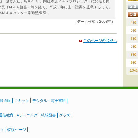
山一證券入社。昭和48年、同社本店Ｍ＆Ａプロジェクトに発足と同
部長（Ｍ＆Ａ担当）等を経て、平成９年に山一證券を退職するまで、
本Ｍ＆Ａセンター常勤監査役。
（データ作成：2008年）
4位
5位
6位
このページのTOPへ
7位
8位
9位
10位
庭通販
コミック
デジタル・電子書籍
通信教育
eラーニング
職域図書
グッズ
ティ
特設ページ