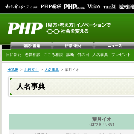
日に新た
恋愛相談
こころ相談
診断
何の日
人名事典
プレゼント
HOME
お役立ち
人名事典
葉月イオ
人名事典
葉月イオ
（はづき・いお）