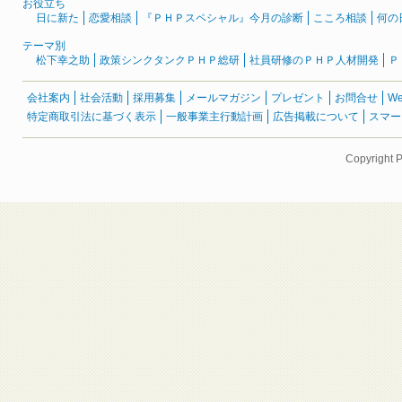
お役立ち
日に新た
恋愛相談
『ＰＨＰスペシャル』今月の診断
こころ相談
何の
テーマ別
松下幸之助
政策シンクタンクＰＨＰ総研
社員研修のＰＨＰ人材開発
Ｐ
会社案内
社会活動
採用募集
メールマガジン
プレゼント
お問合せ
W
特定商取引法に基づく表示
一般事業主行動計画
広告掲載について
スマー
Copyright 