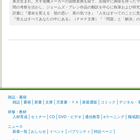
東京生まれ。大手電機メーカーの国際業務を経て、在職中に興味を持ったマ
間の考察を活かし、ジェームズ・アレン作品の翻訳を中心に執筆および研究
訳書に『運命を変える 朝の思い 夜の気づき』『人生はすべてのことに意
『答えはすべてあなたの中にある』（ＰＨＰ文庫）『「問題」と「解決」の
雑誌・書籍
雑誌
書籍
新書
文庫
児童書・ＹＡ
家庭通販
コミック
デジタル・
研修・教材
人材育成
セミナー
CD
DVD・ビデオ
通信教育
eラーニング
職域図
ニュース
新着一覧
おしらせ
イベント
パブリシティ
特設ページ