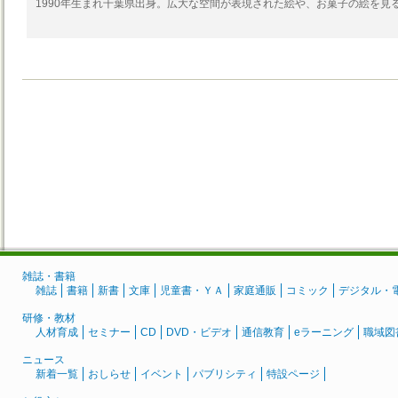
1990年生まれ千葉県出身。広大な空間が表現された絵や、お菓子の絵を見
雑誌・書籍
雑誌
書籍
新書
文庫
児童書・ＹＡ
家庭通販
コミック
デジタル・
研修・教材
人材育成
セミナー
CD
DVD・ビデオ
通信教育
eラーニング
職域図
ニュース
新着一覧
おしらせ
イベント
パブリシティ
特設ページ