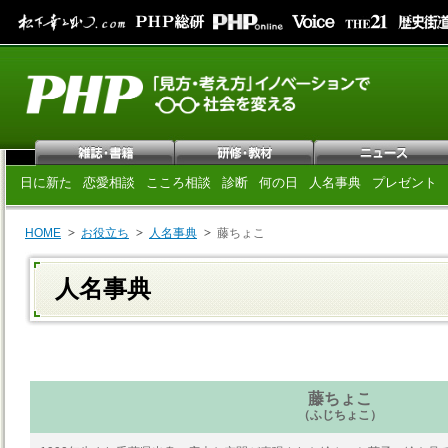
日に新た
恋愛相談
こころ相談
診断
何の日
人名事典
プレゼント
HOME
お役立ち
人名事典
藤ちょこ
人名事典
藤ちょこ
（ふじちょこ）