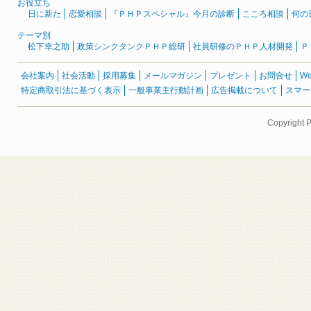
お役立ち
日に新た
恋愛相談
『ＰＨＰスペシャル』今月の診断
こころ相談
何の
テーマ別
松下幸之助
政策シンクタンクＰＨＰ総研
社員研修のＰＨＰ人材開発
Ｐ
会社案内
社会活動
採用募集
メールマガジン
プレゼント
お問合せ
W
特定商取引法に基づく表示
一般事業主行動計画
広告掲載について
スマー
Copyright 