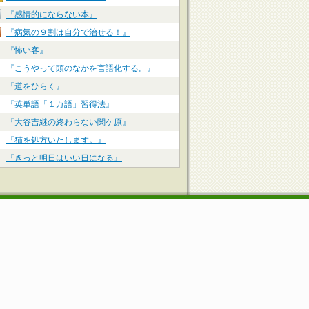
『感情的にならない本』
『病気の９割は自分で治せる！』
『怖い客』
『こうやって頭のなかを言語化する。』
『道をひらく』
『英単語「１万語」習得法』
『大谷吉継の終わらない関ケ原』
『猫を処方いたします。』
『きっと明日はいい日になる』