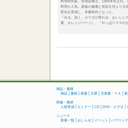
料理研究家。管理栄養士。1966年生まれ
料理が人気。家族の健康と笑顔を何より大
変化を実感し、本書制作となった。
『出る。効く。カラダが変わる、おいしい
著、オレンジページ）、『やっぱりママのお
雑誌・書籍
雑誌
書籍
新書
文庫
児童書・ＹＡ
家
研修・教材
人材育成
セミナー
CD
DVD・ビデオ
ニュース
新着一覧
おしらせ
イベント
パブリシ