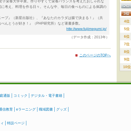
。女子栄養大学卒業。作りやすくて栄養バランスを考えたおしゃれな
切に考え、料理を作る日々。そんな中、毎日の食べものによる体調の
スープ』（新星出版社）、『あなたのカラダは腸で決まる！』（共
4位
べんとうが好き！』（PHP研究所）など著書多数。
http://www.fujiimegumi.jp/
5位
6位
（データ作成：2013年）
7位
8位
このページのTOPへ
9位
10位
庭通販
コミック
デジタル・電子書籍
通信教育
eラーニング
職域図書
グッズ
ティ
特設ページ