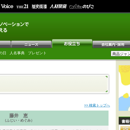
の日
人名事典
プレゼント
>> 検索トップへ
藤井 恵
（ふじい・めぐみ）
書籍