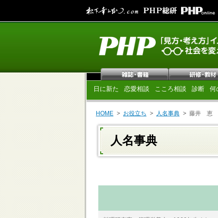
日に新た
恋愛相談
こころ相談
診断
何
HOME
お役立ち
人名事典
藤井 恵
人名事典