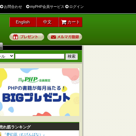
お問合わせ
myPHP会員サービス
ログイン
English
中文
カート
プレゼント
メルマガ登録
売れ筋ランキング
『夢幻花（むげんばな）』