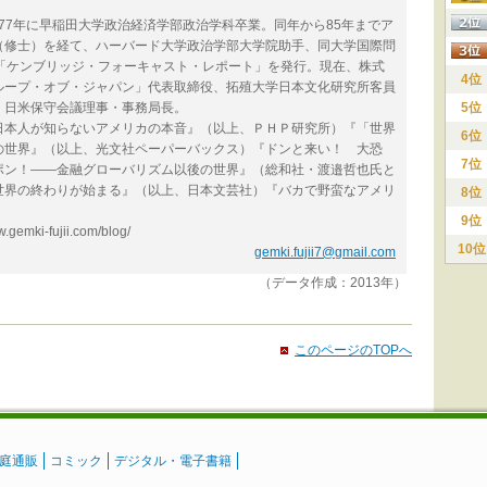
977年に早稲田大学政治経済学部政治学科卒業。同年から85年までア
（修士）を経て、ハーバード大学政治学部大学院助手、同大学国際問
「ケンブリッジ・フォーキャスト・レポート」を発行。現在、株式
4位
ループ・オブ・ジャパン」代表取締役、拓殖大学日本文化研究所客員
、日米保守会議理事・事務局長。
5位
日本人が知らないアメリカの本音』（以上、ＰＨＰ研究所）『「世界
6位
の世界』（以上、光文社ペーパーバックス）『ドンと来い！ 大恐
7位
ポン！――金融グローバリズム以後の世界』（総和社・渡邉哲也氏と
世界の終わりが始まる』（以上、日本文芸社）『バカで野蛮なアメリ
8位
9位
gemki-fujii.com/blog/
10位
gemki.fujii7@gmail.com
（データ作成：2013年）
このページのTOPへ
庭通販
コミック
デジタル・電子書籍