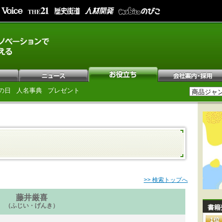
の日
人名事典
プレゼント
>> 検索トップへ
藤井厳喜
（ふじい・げんき）
書籍