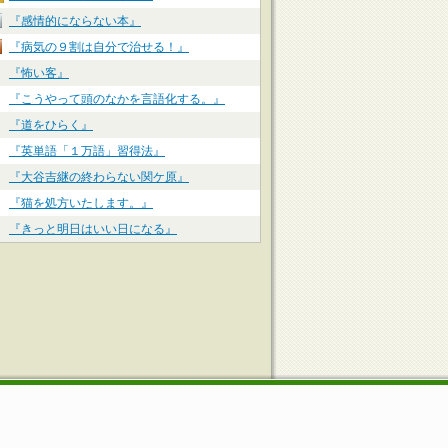
『感情的にならない本』
『病気の９割は自分で治せる！』
『怖い客』
『こうやって頭のなかを言語化する。』
『道をひらく』
『英単語「１万語」習得法』
『大谷吉継の終わらない関ケ原』
『猫を処方いたします。』
『きっと明日はいい日になる』