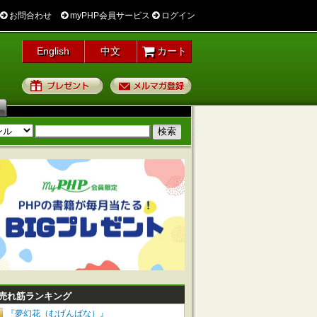
お問合わせ
myPHP会員サービス
ログイン
English
中文
カート
プレゼント
メルマガ登録
売れ筋ランキング
『夢幻花（むげんばな）』