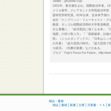
Twitter：@Gemki Fujii
1952年、東京都生まれ。国際政治学者。1
メリカ留学。クレアモント大学院政治学部
題研究所研究員。82年以来、近未来予測の
会社「ケンブリッジ・フォーキャスト・グ
教授、モンゴル国際経済商科大学客員教授
主な著書に、『経済英語に強くなる本』『
地図」の切り取り方』『「国家破産」以後
慌』（ジョルダンブックス）『日本はニッ
の共著）『超大恐慌の時代』『超大恐慌で
カ経済』（扶桑社新書）などがある。
ブログ「Fujii's Focus For Future」http://www.
雑誌・書籍
雑誌
書籍
新書
文庫
児童書・ＹＡ
家