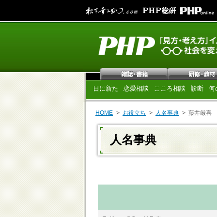
日に新た
恋愛相談
こころ相談
診断
何
HOME
お役立ち
人名事典
藤井厳喜
人名事典