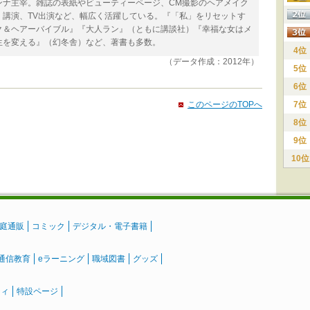
ンナ主宰。雑誌の表紙やビューティーページ、CM撮影のヘアメイク
、講演、TV出演など、幅広く活躍している。『「私」をリセットす
ク＆ヘアーバイブル』『大人ラン』（ともに講談社）『幸福な女はメ
生を変える』（幻冬舎）など、著書も多数。
4位
（データ作成：2012年）
5位
6位
このページのTOPへ
7位
8位
9位
10位
庭通販
コミック
デジタル・電子書籍
通信教育
eラーニング
職域図書
グッズ
ティ
特設ページ