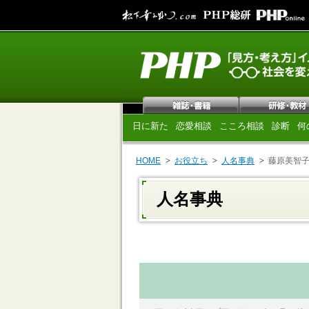
日に新た
恋愛相談
こころ相談
診断
何
HOME
お役立ち
人名事典
藤原美智
人名事典