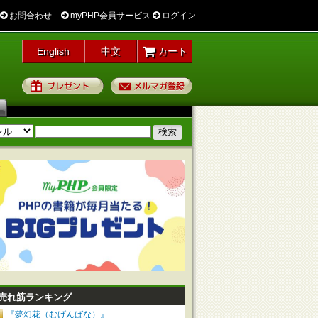
お問合わせ
myPHP会員サービス
ログイン
English
中文
カート
プレゼント
メルマガ登録
売れ筋ランキング
『夢幻花（むげんばな）』