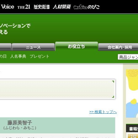
の日
人名事典
プレゼント
子
>> 検索トップへ
藤原美智子
（ふじわら・みちこ）
書籍