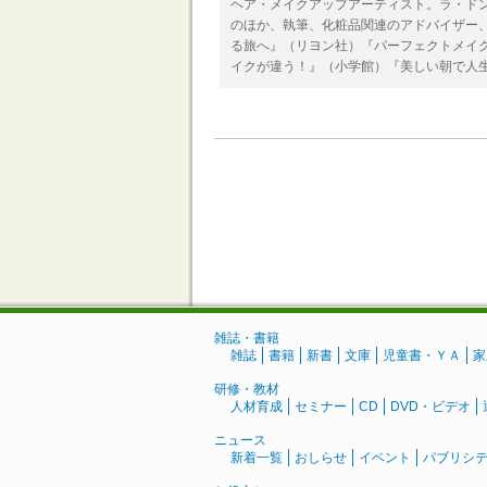
ヘア・メイクアップアーティスト。ラ・ド
のほか、執筆、化粧品関連のアドバイザー
る旅へ』（リヨン社）『パーフェクトメイ
イクが違う！』（小学館）『美しい朝で人
雑誌・書籍
雑誌
書籍
新書
文庫
児童書・ＹＡ
家
研修・教材
人材育成
セミナー
CD
DVD・ビデオ
ニュース
新着一覧
おしらせ
イベント
パブリシ