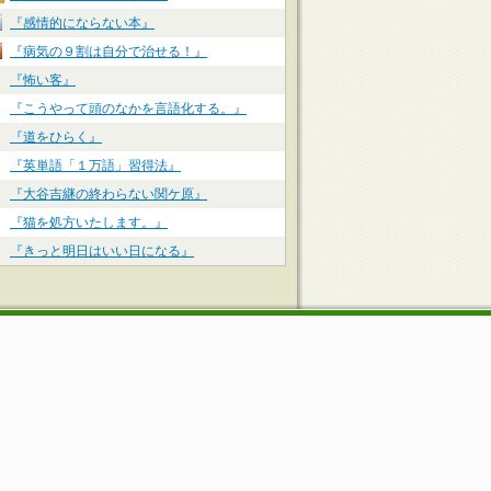
『感情的にならない本』
『病気の９割は自分で治せる！』
『怖い客』
『こうやって頭のなかを言語化する。』
『道をひらく』
『英単語「１万語」習得法』
『大谷吉継の終わらない関ケ原』
『猫を処方いたします。』
『きっと明日はいい日になる』