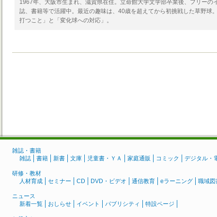
1967年、大阪市生まれ、滋賀県在住。立命館大学文学部卒業後、フリーの
誌、書籍等で活躍中。最近の趣味は、40歳を超えてから初挑戦した草野球
打つこと」と「変化球への対応」。
雑誌・書籍
雑誌
書籍
新書
文庫
児童書・ＹＡ
家庭通販
コミック
デジタル・
研修・教材
人材育成
セミナー
CD
DVD・ビデオ
通信教育
eラーニング
職域図
ニュース
新着一覧
おしらせ
イベント
パブリシティ
特設ページ