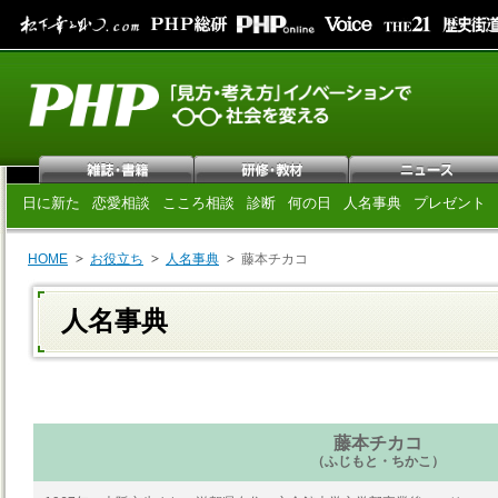
日に新た
恋愛相談
こころ相談
診断
何の日
人名事典
プレゼント
HOME
お役立ち
人名事典
藤本チカコ
人名事典
藤本チカコ
（ふじもと・ちかこ）