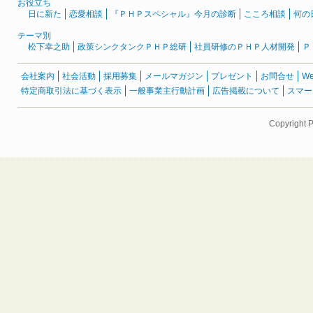
お役立ち
日に新た
恋愛相談
『ＰＨＰスペシャル』今月の診断
こころ相談
何の
テーマ別
松下幸之助
政策シンクタンクＰＨＰ総研
社員研修のＰＨＰ人材開発
Ｐ
会社案内
社会活動
採用募集
メールマガジン
プレゼント
お問合せ
W
特定商取引法に基づく表示
一般事業主行動計画
広告掲載について
スマー
Copyright 