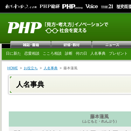
日に新た
恋愛相談
こころ相談
診断
何の日
人名事典
プレゼント
HOME
お役立ち
人名事典
藤本蓮風
人名事典
藤本蓮風
（ふじもと・れんぷう）