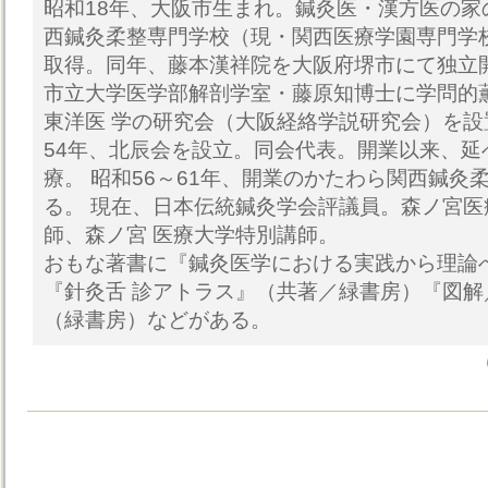
昭和18年、大阪市生まれ。鍼灸医・漢方医の家の
西鍼灸柔整専門学校（現・関西医療学園専門学
取得。同年、藤本漢祥院を大阪府堺市にて独立開
市立大学医学部解剖学室・藤原知博士に学問的
東洋医 学の研究会（大阪経絡学説研究会）を設
54年、北辰会を設立。同会代表。開業以来、延
療。 昭和56～61年、開業のかたわら関西鍼灸
る。 現在、日本伝統鍼灸学会評議員。森ノ宮
師、森ノ宮 医療大学特別講師。
おもな著書に『鍼灸医学における実践から理論
『針灸舌 診アトラス』（共著／緑書房）『図
（緑書房）などがある。