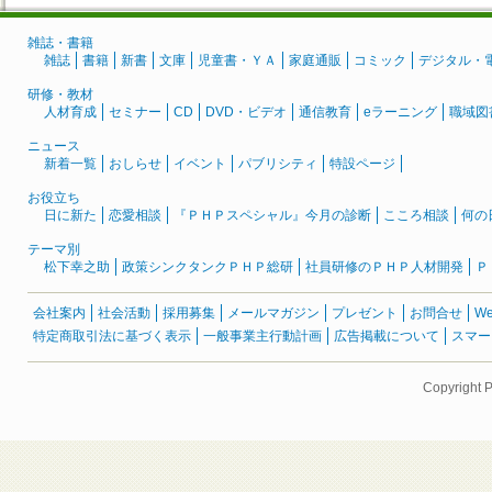
雑誌・書籍
雑誌
書籍
新書
文庫
児童書・ＹＡ
家庭通販
コミック
デジタル・
研修・教材
人材育成
セミナー
CD
DVD・ビデオ
通信教育
eラーニング
職域図
ニュース
新着一覧
おしらせ
イベント
パブリシティ
特設ページ
お役立ち
日に新た
恋愛相談
『ＰＨＰスペシャル』今月の診断
こころ相談
何の
テーマ別
松下幸之助
政策シンクタンクＰＨＰ総研
社員研修のＰＨＰ人材開発
Ｐ
会社案内
社会活動
採用募集
メールマガジン
プレゼント
お問合せ
W
特定商取引法に基づく表示
一般事業主行動計画
広告掲載について
スマー
Copyright 