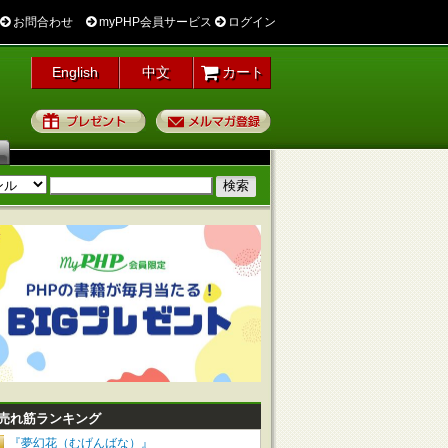
お問合わせ
myPHP会員サービス
ログイン
English
中文
カート
プレゼント
メルマガ登録
売れ筋ランキング
『夢幻花（むげんばな）』