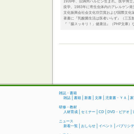
1939年、旧満州ハルビン生まれ。医学博
疫学。1983年に寄生虫体内のアレルゲン発
文化振興会社会文化功労賞および国際文化
著書に『乳酸菌生活は医者いらず』（三五館
『「腸スッキリ！」健康法』（PHP文庫）
雑誌・書籍
雑誌
書籍
新書
文庫
児童書・ＹＡ
家
研修・教材
人材育成
セミナー
CD
DVD・ビデオ
ニュース
新着一覧
おしらせ
イベント
パブリシ