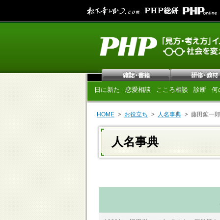
日に新た
恋愛相談
こころ相談
診断
何
HOME
お役立ち
人名事典
藤田鉱一
人名事典