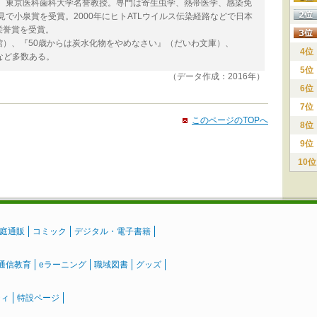
士。東京医科歯科大学名誉教授。専門は寄生虫学、熱帯医学、感染免
見で小泉賞を受賞。2000年にヒトATLウイルス伝染経路などで日本
栄誉賞を受賞。
）、『50歳からは炭水化物をやめなさい』（だいわ文庫）、
4位
など多数ある。
5位
（データ作成：2016年）
6位
7位
このページのTOPへ
8位
9位
10位
庭通販
コミック
デジタル・電子書籍
通信教育
eラーニング
職域図書
グッズ
ティ
特設ページ