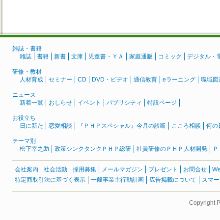
雑誌・書籍
雑誌
書籍
新書
文庫
児童書・ＹＡ
家庭通販
コミック
デジタル・
研修・教材
人材育成
セミナー
CD
DVD・ビデオ
通信教育
eラーニング
職域図
ニュース
新着一覧
おしらせ
イベント
パブリシティ
特設ページ
お役立ち
日に新た
恋愛相談
『ＰＨＰスペシャル』今月の診断
こころ相談
何の
テーマ別
松下幸之助
政策シンクタンクＰＨＰ総研
社員研修のＰＨＰ人材開発
Ｐ
会社案内
社会活動
採用募集
メールマガジン
プレゼント
お問合せ
W
特定商取引法に基づく表示
一般事業主行動計画
広告掲載について
スマー
Copyright 