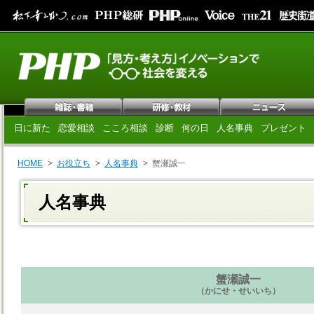
日に新た
恋愛相談
こころ相談
診断
何の日
人名事典
プレゼント
HOME
お役立ち
人名事典
蟹瀬誠一
人名事典
蟹瀬誠一
（かにせ・せいいち）