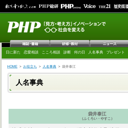
日に新た
恋愛相談
こころ相談
診断
何の日
人名事典
プレゼント
HOME
お役立ち
人名事典
袋井泰江
人名事典
袋井泰江
（ふくろい・やすこ）