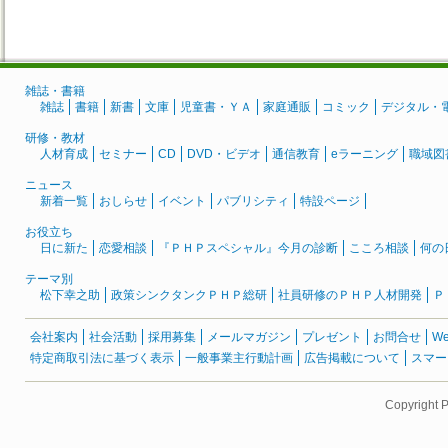
雑誌・書籍
雑誌
書籍
新書
文庫
児童書・ＹＡ
家庭通販
コミック
デジタル・
研修・教材
人材育成
セミナー
CD
DVD・ビデオ
通信教育
eラーニング
職域図
ニュース
新着一覧
おしらせ
イベント
パブリシティ
特設ページ
お役立ち
日に新た
恋愛相談
『ＰＨＰスペシャル』今月の診断
こころ相談
何の
テーマ別
松下幸之助
政策シンクタンクＰＨＰ総研
社員研修のＰＨＰ人材開発
Ｐ
会社案内
社会活動
採用募集
メールマガジン
プレゼント
お問合せ
W
特定商取引法に基づく表示
一般事業主行動計画
広告掲載について
スマー
Copyright 