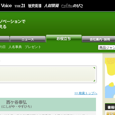
の日
人名事典
プレゼント
弘
>> 検索トップへ
西ケ谷恭弘
（にしがや・やすひろ）
書籍