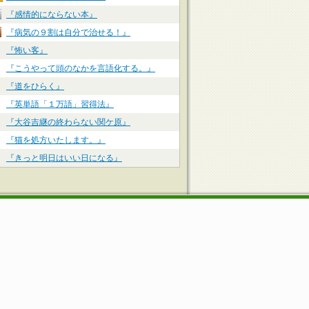
『感情的にならない本』
『病気の９割は自分で治せる！』
『怖い客』
『こうやって頭のなかを言語化する。』
『道をひらく』
『英単語「１万語」習得法』
『大谷吉継の終わらない関ケ原』
『猫を処方いたします。』
『きっと明日はいい日になる』