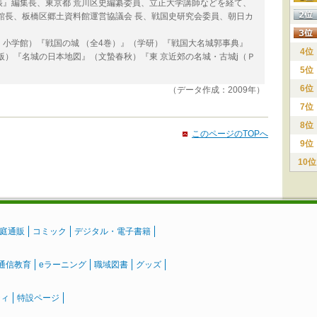
帳』編集長、東京都 荒川区史編纂委員、立正大学講師などを経て、
館長、板橋区郷土資料館運営協議会 長、戦国史研究会委員、朝日カ
小学館）『戦国の城 （全4巻）』（学研）『戦国大名城郭事典』
4位
版）『名城の日本地図』（文蟄春秋）『東 京近郊の名城・古城j（Ｐ
5位
6位
（データ作成：2009年）
7位
8位
このページのTOPへ
9位
10位
庭通販
コミック
デジタル・電子書籍
通信教育
eラーニング
職域図書
グッズ
ティ
特設ページ