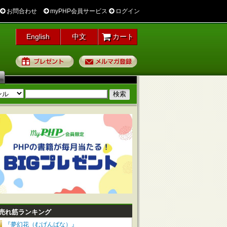
お問合わせ
myPHP会員サービス
ログイン
English
中文
カート
プレゼント
メルマガ登録
売れ筋ランキング
『夢幻花（むげんばな）』