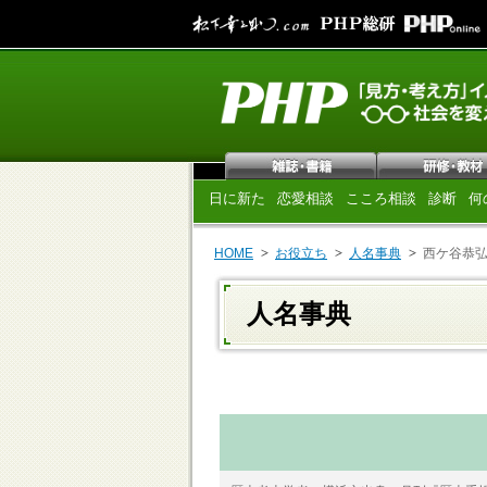
日に新た
恋愛相談
こころ相談
診断
何
HOME
お役立ち
人名事典
西ケ谷恭
人名事典