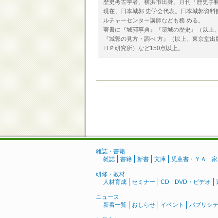
歴史考古学者。横浜市出身。月刊『歴史手
現在、日本城郭 史学会代表。日本城郭資料
ルチャーセンター講師なども務 める。
著書に『城郭事典』『築城の歴史』（以上、
『城郭の見方・調べ 方』（以上、東京堂出
ＨＰ研究所）など150点以上。
雑誌・書籍
雑誌
書籍
新書
文庫
児童書・ＹＡ
家
研修・教材
人材育成
セミナー
CD
DVD・ビデオ
ニュース
新着一覧
おしらせ
イベント
パブリシ