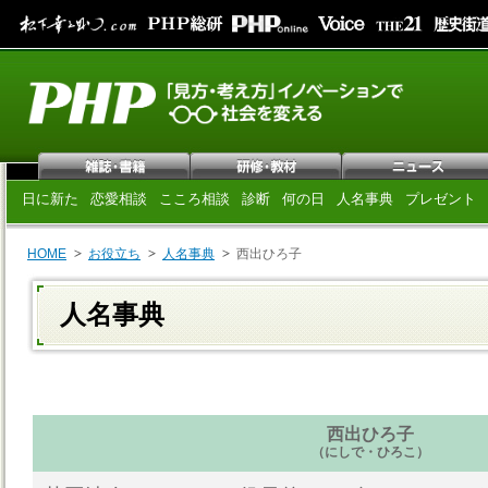
日に新た
恋愛相談
こころ相談
診断
何の日
人名事典
プレゼント
HOME
お役立ち
人名事典
西出ひろ子
人名事典
西出ひろ子
（にしで・ひろこ）