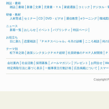
雑誌・書籍
雑誌
書籍
新書
文庫
児童書・ＹＡ
家庭通販
コミック
デジタル・
研修・教材
人材育成
セミナー
CD
DVD・ビデオ
通信教育
eラーニング
職域図
ニュース
新着一覧
おしらせ
イベント
パブリシティ
特設ページ
お役立ち
日に新た
恋愛相談
『ＰＨＰスペシャル』今月の診断
こころ相談
何の
テーマ別
松下幸之助
政策シンクタンクＰＨＰ総研
社員研修のＰＨＰ人材開発
Ｐ
会社案内
社会活動
採用募集
メールマガジン
プレゼント
お問合せ
W
特定商取引法に基づく表示
一般事業主行動計画
広告掲載について
スマー
Copyright 