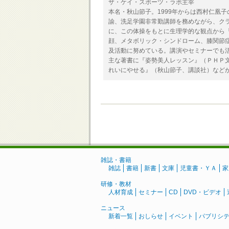
ザ・ケイ・スポーツ・ラボ主宰
本名・秋山節子。1999年からは西村仁凰
諭、洗足学園非常勤講師を務めながら、ク
に、この体操をもとに生理学的な観点から
顔、メタボリック・シンドローム、膝関節
及活動に努めている。講演やセミナーでも
主な著書に『姿勢美人レッスン』（ＰＨＰ
れいにやせる』（秋山節子、講談社）など
雑誌・書籍
雑誌
書籍
新書
文庫
児童書・ＹＡ
家
研修・教材
人材育成
セミナー
CD
DVD・ビデオ
ニュース
新着一覧
おしらせ
イベント
パブリシ