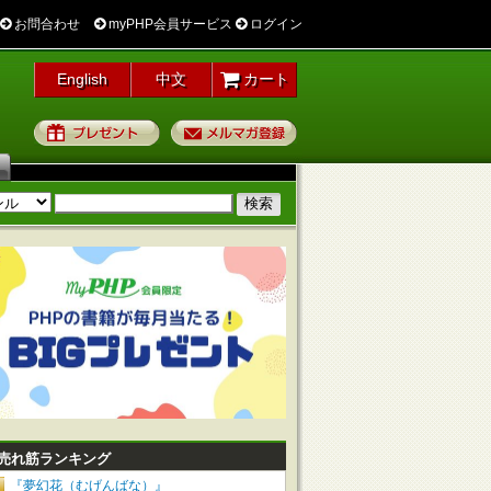
お問合わせ
myPHP会員サービス
ログイン
English
中文
カート
プレゼント
メルマガ登録
売れ筋ランキング
『夢幻花（むげんばな）』