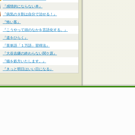
『感情的にならない本』
『病気の９割は自分で治せる！』
『怖い客』
『こうやって頭のなかを言語化する。』
『道をひらく』
『英単語「１万語」習得法』
『大谷吉継の終わらない関ケ原』
『猫を処方いたします。』
『きっと明日はいい日になる』