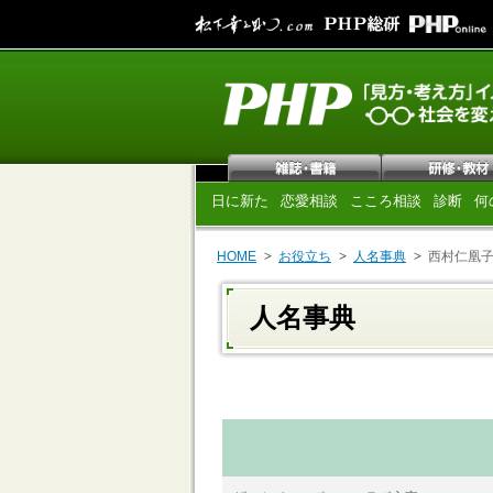
日に新た
恋愛相談
こころ相談
診断
何
HOME
お役立ち
人名事典
西村仁凰
人名事典