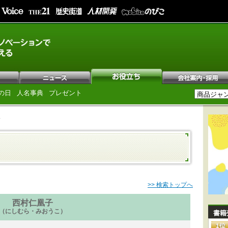
の日
人名事典
プレゼント
子
>> 検索トップへ
西村仁凰子
（にしむら・みおうこ）
書籍