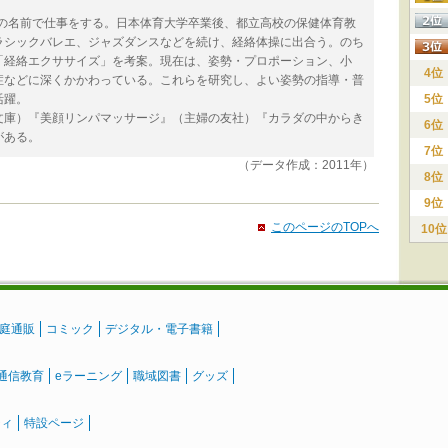
子の名前で仕事をする。日本体育大学卒業後、都立高校の保健体育教
ラシックバレエ、ジャズダンスなどを続け、経絡体操に出合う。のち
「経絡エクササイズ」を考案。現在は、姿勢・プロポーション、小
4位
症などに深くかかわっている。これらを研究し、よい姿勢の指導・普
活躍。
5位
文庫）『美顔リンパマッサージ』（主婦の友社）『カラダの中からき
6位
がある。
7位
（データ作成：2011年）
8位
9位
このページのTOPへ
10位
庭通販
コミック
デジタル・電子書籍
通信教育
eラーニング
職域図書
グッズ
ティ
特設ページ