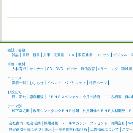
雑誌・書籍
雑誌
書籍
新書
文庫
児童書・ＹＡ
家庭通販
コミック
デジタル・
研修・教材
人材育成
セミナー
CD
DVD・ビデオ
通信教育
eラーニング
職域図
ニュース
新着一覧
おしらせ
イベント
パブリシティ
特設ページ
お役立ち
日に新た
恋愛相談
『ＰＨＰスペシャル』今月の診断
こころ相談
何の
テーマ別
松下幸之助
政策シンクタンクＰＨＰ総研
社員研修のＰＨＰ人材開発
Ｐ
会社案内
社会活動
採用募集
メールマガジン
プレゼント
お問合せ
W
特定商取引法に基づく表示
一般事業主行動計画
広告掲載について
スマー