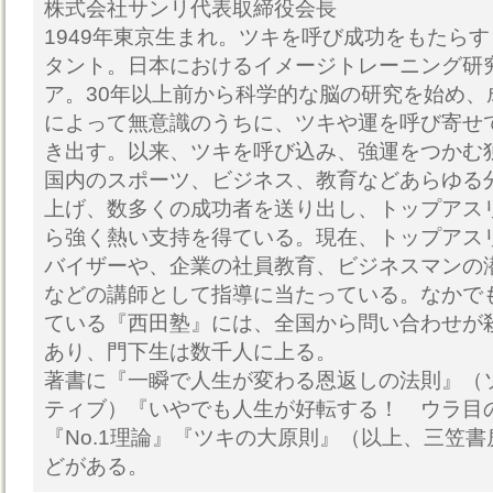
株式会社サンリ代表取締役会長
1949年東京生まれ。ツキを呼び成功をもたら
タント。日本におけるイメージトレーニング研
ア。30年以上前から科学的な脳の研究を始め、
によって無意識のうちに、ツキや運を呼び寄せ
き出す。以来、ツキを呼び込み、強運をつかむ
国内のスポーツ、ビジネス、教育などあらゆる
上げ、数多くの成功者を送り出し、トップアス
ら強く熱い支持を得ている。現在、トップアス
バイザーや、企業の社員教育、ビジネスマンの
などの講師として指導に当たっている。なかで
ている『西田塾』には、全国から問い合わせが
あり、門下生は数千人に上る。
著書に『一瞬で人生が変わる恩返しの法則』（
ティブ）『いやでも人生が好転する！ ウラ目
『No.1理論』『ツキの大原則』（以上、三笠
どがある。