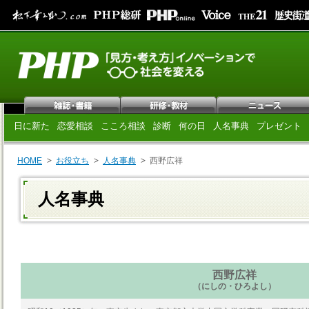
日に新た
恋愛相談
こころ相談
診断
何の日
人名事典
プレゼント
HOME
お役立ち
人名事典
西野広祥
人名事典
西野広祥
（にしの・ひろよし）