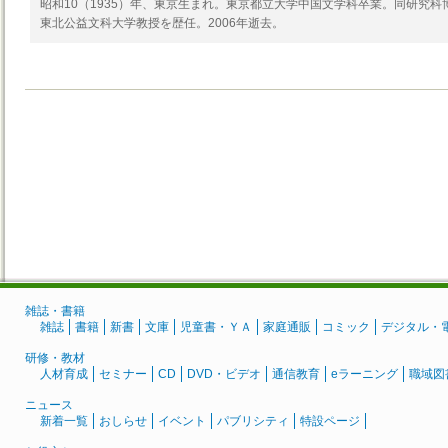
昭和10（1935）年、東京生まれ。東京都立大学中国文学科卒業。同研究
東北公益文科大学教授を歴任。2006年逝去。
雑誌・書籍
雑誌
書籍
新書
文庫
児童書・ＹＡ
家庭通販
コミック
デジタル・
研修・教材
人材育成
セミナー
CD
DVD・ビデオ
通信教育
eラーニング
職域図
ニュース
新着一覧
おしらせ
イベント
パブリシティ
特設ページ