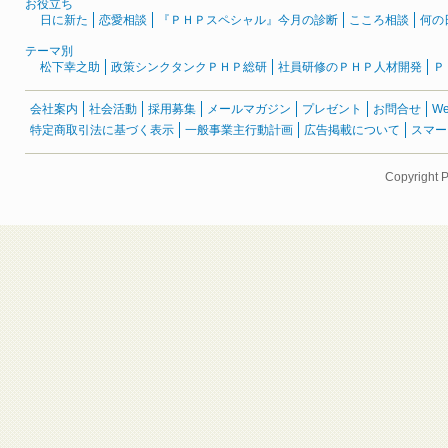
お役立ち
日に新た
恋愛相談
『ＰＨＰスペシャル』今月の診断
こころ相談
何の
テーマ別
松下幸之助
政策シンクタンクＰＨＰ総研
社員研修のＰＨＰ人材開発
Ｐ
会社案内
社会活動
採用募集
メールマガジン
プレゼント
お問合せ
W
特定商取引法に基づく表示
一般事業主行動計画
広告掲載について
スマー
Copyright 