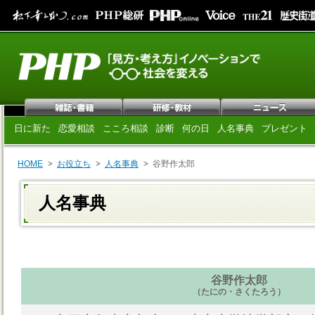
日に新た
恋愛相談
こころ相談
診断
何の日
人名事典
プレゼント
HOME
お役立ち
人名事典
谷野作太郎
人名事典
谷野作太郎
（たにの・さくたろう）