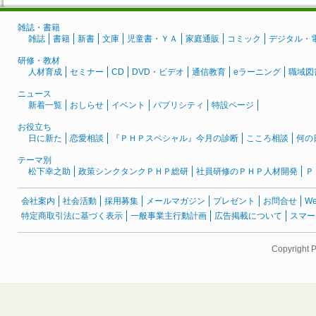
雑誌・書籍
雑誌
書籍
新書
文庫
児童書・ＹＡ
家庭通販
コミック
デジタル・
研修・教材
人材育成
セミナー
CD
DVD・ビデオ
通信教育
eラーニング
職域図
ニュース
新着一覧
おしらせ
イベント
パブリシティ
特設ページ
お役立ち
日に新た
恋愛相談
『ＰＨＰスペシャル』今月の診断
こころ相談
何の
テーマ別
松下幸之助
政策シンクタンクＰＨＰ総研
社員研修のＰＨＰ人材開発
Ｐ
会社案内
社会活動
採用募集
メールマガジン
プレゼント
お問合せ
W
特定商取引法に基づく表示
一般事業主行動計画
広告掲載について
スマー
Copyright 