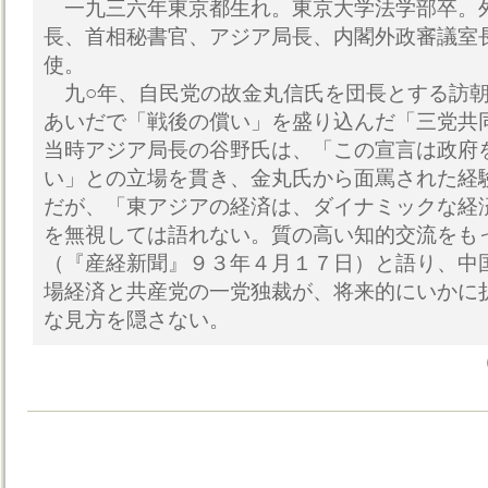
一九三六年東京都生れ。東京大学法学部卒。
長、首相秘書官、アジア局長、内閣外政審議室
使。
九○年、自民党の故金丸信氏を団長とする訪朝
あいだで「戦後の償い」を盛り込んだ「三党共
当時アジア局長の谷野氏は、「この宣言は政府
い」との立場を貫き、金丸氏から面罵された経
だが、「東アジアの経済は、ダイナミックな経
を無視しては語れない。質の高い知的交流をも
（『産経新聞』９３年４月１７日）と語り、中
場経済と共産党の一党独裁が、将来的にいかに
な見方を隠さない。