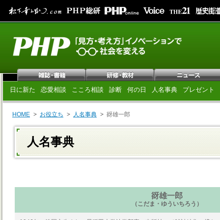
日に新た
恋愛相談
こころ相談
診断
何の日
人名事典
プレゼント
HOME
お役立ち
人名事典
谺雄一郎
人名事典
谺雄一郎
（こだま・ゆういちろう）