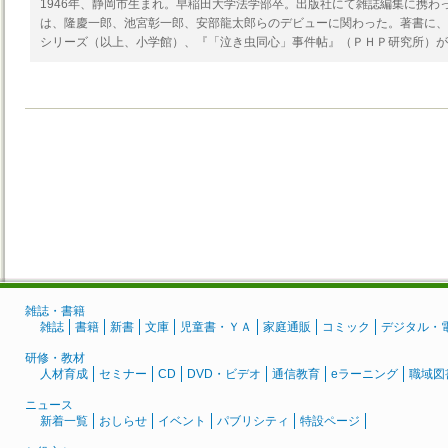
1946年、静岡市生まれ。早稲田大学法学部卒。出版社にて雑誌編集に携わ
は、隆慶一郎、池宮彰一郎、安部龍太郎らのデビューに関わった。著書に、
シリーズ（以上、小学館）、『「泣き虫同心」事件帖』（ＰＨＰ研究所）が
雑誌・書籍
雑誌
書籍
新書
文庫
児童書・ＹＡ
家庭通販
コミック
デジタル・
研修・教材
人材育成
セミナー
CD
DVD・ビデオ
通信教育
eラーニング
職域図
ニュース
新着一覧
おしらせ
イベント
パブリシティ
特設ページ