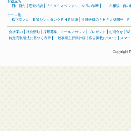
お役立ち
日に新た
恋愛相談
『ＰＨＰスペシャル』今月の診断
こころ相談
何の
テーマ別
松下幸之助
政策シンクタンクＰＨＰ総研
社員研修のＰＨＰ人材開発
Ｐ
会社案内
社会活動
採用募集
メールマガジン
プレゼント
お問合せ
W
特定商取引法に基づく表示
一般事業主行動計画
広告掲載について
スマー
Copyright 