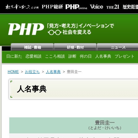
日に新た
恋愛相談
こころ相談
診断
何の日
人名事典
プレゼント
HOME
お役立ち
人名事典
豊田圭一
人名事典
豊田圭一
（とよだ・けいいち）