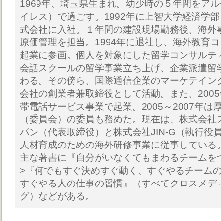
1969年、埼玉県生まれ。幼少時の５年間をア
イレス）で過ごす。1992年に上智大学経済学
式会社に入社。１年間の建設現場勤務後、海外
原価管理を担当。1994年に退社し、海外教育
起業に参画。個人を対象にした留学コンサルテ
会話スクールの留学事業立ち上げ、企業派遣留
わる。その傍ら、国際通信企業のマーケテイング
会社の創業者兼取締役として活動。また、200
帯電話サービス事業で起業。2005～2007年
（委員会）の委員も務めた。現在は、株式会社
パン（代表取締役）と株式会社JIN-G（執行役
人材育成のための海外研修事業に従事している
主な著書に『自分がいなくてもまわるチームを
>『何でもすぐ決めすぐ動く、すぐやるチーム
すぐやる人の仕事の習慣』（すべてクロスメデ
グ）などがある。