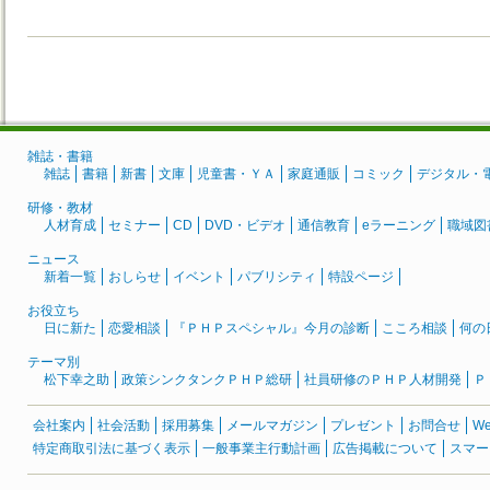
雑誌・書籍
雑誌
書籍
新書
文庫
児童書・ＹＡ
家庭通販
コミック
デジタル・
研修・教材
人材育成
セミナー
CD
DVD・ビデオ
通信教育
eラーニング
職域図
ニュース
新着一覧
おしらせ
イベント
パブリシティ
特設ページ
お役立ち
日に新た
恋愛相談
『ＰＨＰスペシャル』今月の診断
こころ相談
何の
テーマ別
松下幸之助
政策シンクタンクＰＨＰ総研
社員研修のＰＨＰ人材開発
Ｐ
会社案内
社会活動
採用募集
メールマガジン
プレゼント
お問合せ
W
特定商取引法に基づく表示
一般事業主行動計画
広告掲載について
スマー