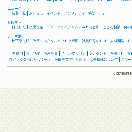
ニュース
新着一覧
おしらせ
イベント
パブリシティ
特設ページ
お役立ち
日に新た
恋愛相談
『ＰＨＰスペシャル』今月の診断
こころ相談
何の
テーマ別
松下幸之助
政策シンクタンクＰＨＰ総研
社員研修のＰＨＰ人材開発
Ｐ
会社案内
社会活動
採用募集
メールマガジン
プレゼント
お問合せ
W
特定商取引法に基づく表示
一般事業主行動計画
広告掲載について
スマー
Copyright 