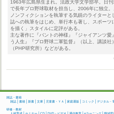
1963年広島県生まれ。法政大学文学部卒。日
で長年プロ野球取材を担当し、2006年に独立
ノンフィクションを執筆する気鋭のライターと
誌への執筆をはじめ、単行本も著し、スポーツ
を描く」スタイルに定評がある。
主な著作に『バントの神様』『ジャイアンツ愛
う人生』『プロ野球二軍監督』（以上、講談社
（PHP研究所）などがある。
雑誌・書籍
雑誌
書籍
新書
文庫
児童書・ＹＡ
家庭通販
コミック
デジタル・
研修・教材
人材育成
セミナー
CD
DVD・ビデオ
通信教育
eラーニング
職域図