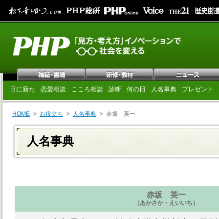
日に新た
恋愛相談
こころ相談
診断
何の日
人名事典
プレゼント
HOME
お役立ち
人名事典
赤坂 英一
人名事典
赤坂 英一
（あかさか・えいいち）