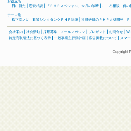
お役立ち
日に新た
恋愛相談
『ＰＨＰスペシャル』今月の診断
こころ相談
何の
テーマ別
松下幸之助
政策シンクタンクＰＨＰ総研
社員研修のＰＨＰ人材開発
Ｐ
会社案内
社会活動
採用募集
メールマガジン
プレゼント
お問合せ
W
特定商取引法に基づく表示
一般事業主行動計画
広告掲載について
スマー
Copyright 