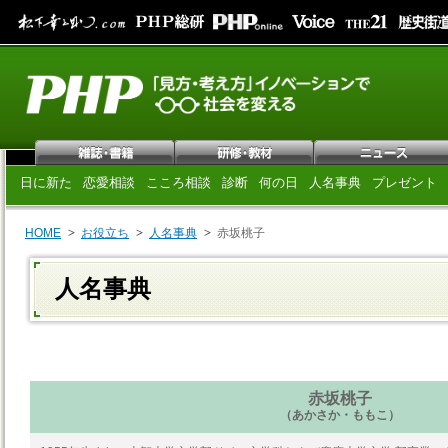
日に新た
恋愛相談
こころ相談
診断
何の日
人名事典
プレゼント
HOME
お役立ち
人名事典
赤坂桃子
人名事典
赤坂桃子
（あかさか・ももこ）