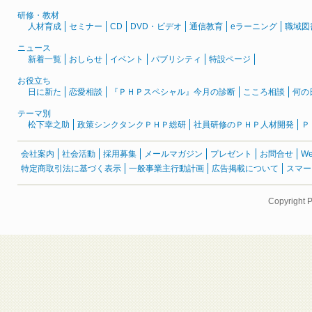
研修・教材
人材育成
セミナー
CD
DVD・ビデオ
通信教育
eラーニング
職域図
ニュース
新着一覧
おしらせ
イベント
パブリシティ
特設ページ
お役立ち
日に新た
恋愛相談
『ＰＨＰスペシャル』今月の診断
こころ相談
何の
テーマ別
松下幸之助
政策シンクタンクＰＨＰ総研
社員研修のＰＨＰ人材開発
Ｐ
会社案内
社会活動
採用募集
メールマガジン
プレゼント
お問合せ
W
特定商取引法に基づく表示
一般事業主行動計画
広告掲載について
スマー
Copyright 