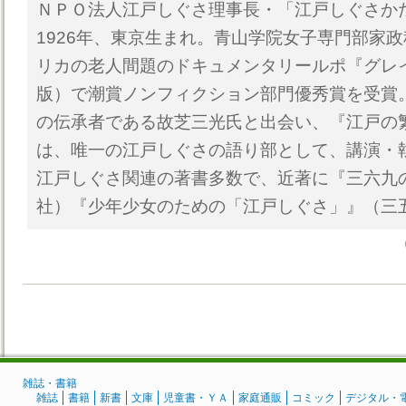
ＮＰＯ法人江戸しぐさ理事長・「江戸しぐさか
1926年、東京生まれ。青山学院女子専門部家政
リカの老人間題のドキュメンタリールポ『グレ
版）で潮賞ノンフィクション部門優秀賞を受賞
の伝承者である故芝三光氏と出会い、『江戸の
は、唯一の江戸しぐさの語り部として、講演・
江戸しぐさ関連の著書多数で、近著に『三六九
社）『少年少女のための「江戸しぐさ」』（三
雑誌・書籍
雑誌
書籍
新書
文庫
児童書・ＹＡ
家庭通販
コミック
デジタル・