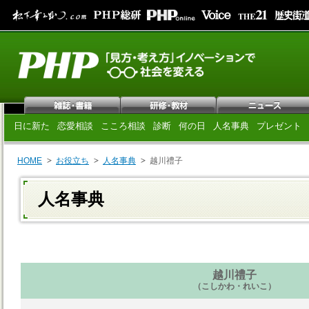
日に新た
恋愛相談
こころ相談
診断
何の日
人名事典
プレゼント
HOME
お役立ち
人名事典
越川禮子
人名事典
越川禮子
（こしかわ・れいこ）