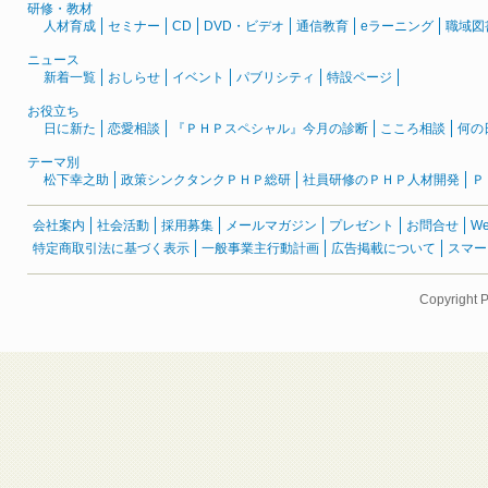
研修・教材
人材育成
セミナー
CD
DVD・ビデオ
通信教育
eラーニング
職域図
ニュース
新着一覧
おしらせ
イベント
パブリシティ
特設ページ
お役立ち
日に新た
恋愛相談
『ＰＨＰスペシャル』今月の診断
こころ相談
何の
テーマ別
松下幸之助
政策シンクタンクＰＨＰ総研
社員研修のＰＨＰ人材開発
Ｐ
会社案内
社会活動
採用募集
メールマガジン
プレゼント
お問合せ
W
特定商取引法に基づく表示
一般事業主行動計画
広告掲載について
スマー
Copyright 