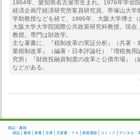
1954年、愛知県名古屋市生まれ。1976年学
経済企画庁経済研究所客員研究員、帝塚山大学
学助教授などを経て、1995年、大阪大学博士（
大阪大学大学院国際公共政策研究科教授。現在
教授。専門は財政学。
主な著書に、『税制改革の実証分析』（共著・
業税制改革』（編著・日本評論社）『増税無用
究所）『財政投融資制度の改革と公債市場』（
などがある。
雑誌・書籍
雑誌
書籍
新書
文庫
児童書・ＹＡ
家庭通販
コミック
デジタル・