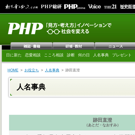
日に新た
恋愛相談
こころ相談
診断
何の日
人名事典
プレゼント
HOME
お役立ち
人名事典
跡田直澄
人名事典
跡田直澄
（あとだ・なおすみ）