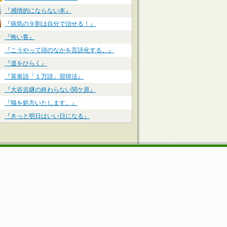
『感情的にならない本』
『病気の９割は自分で治せる！』
『怖い客』
『こうやって頭のなかを言語化する。』
『道をひらく』
『英単語「１万語」習得法』
『大谷吉継の終わらない関ケ原』
『猫を処方いたします。』
『きっと明日はいい日になる』