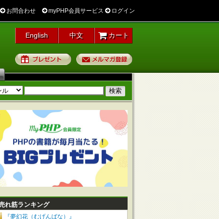
お問合わせ
myPHP会員サービス
ログイン
English
中文
カート
プレゼント
メルマガ登録
売れ筋ランキング
『夢幻花（むげんばな）』