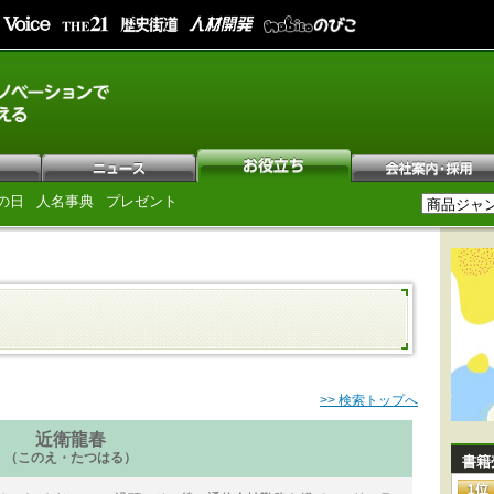
の日
人名事典
プレゼント
>> 検索トップへ
近衛龍春
（このえ・たつはる）
書籍