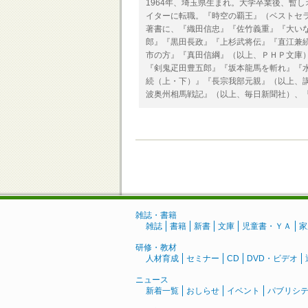
1964年、埼玉県生まれ。大学卒業後、暫
イターに転職。『時空の覇王』（ベストセ
著書に、『織田信忠』『佐竹義重』『大い
郎』『黒田長政』『上杉武将伝』『直江兼
市の方』『真田信綱』（以上、ＰＨＰ文庫
『剣鬼疋田豊五郎』『坂本龍馬を斬れ』『
続（上・下）』『長宗我部元親』（以上、
波奥州相馬戦記』（以上、毎日新聞社）、
雑誌・書籍
雑誌
書籍
新書
文庫
児童書・ＹＡ
家
研修・教材
人材育成
セミナー
CD
DVD・ビデオ
ニュース
新着一覧
おしらせ
イベント
パブリシ