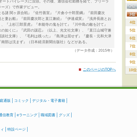
しオートバイレースに没頭。その後、通信会社勤務を経て、フリーラ
ラーズ）で作家デビュー。
なる謎 関ヶ原合戦』『佐竹善宣』『片倉小十郎景綱』『前田慶次
続と妻お船』『前田慶次郎と直江兼続』『伊達成実』『浅井長政とお
4位
）、『上杉三郎景虎』『本能寺の鬼を討て』『川中島の敵を討て』
水の如くに』『武田の謀忍』（以上、光文社文庫）、『直江山城守兼
5位
講談社文庫）、『毛利は残った』『島津は屈せず』『慶長・元和大津
6位
『南部は沈まず』（日本経済新聞出版社）などがある。
7位
（データ作成：2015年）
8位
9位
このページのTOPへ
10位
庭通販
コミック
デジタル・電子書籍
通信教育
eラーニング
職域図書
グッズ
ティ
特設ページ