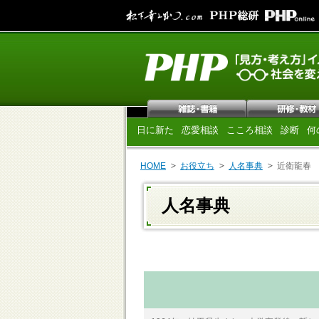
日に新た
恋愛相談
こころ相談
診断
何
HOME
お役立ち
人名事典
近衛龍春
人名事典