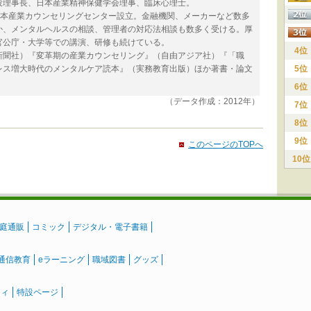
役理事長、日本産業精神保健学会理事、臨床心理士。
6年日本産業カウンセリングセンター設立。金融機関、メーカーなど数多
か、メンタルヘルスの相談、管理者の対応法相談も数多く受ける。厚
官公庁・大学等での講演、研修も続けている。
4位
新聞社）『変革期の産業カウンセリング』（自由アジア社）『「職
レス増大時代のメンタルケア読本』（実務教育出版）ほか著書・論文
5位
6位
（データ作成：2012年）
7位
8位
9位
このページのTOPへ
10位
庭通販
コミック
デジタル・電子書籍
通信教育
eラーニング
職域図書
グッズ
ティ
特設ページ