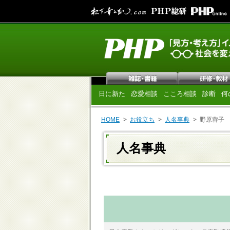
日に新た
恋愛相談
こころ相談
診断
何
HOME
お役立ち
人名事典
野原蓉子
人名事典