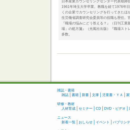
日本産業カウンセリングセンター代表取締
1961年埼玉大学卒業。教職を経て197
くの企業でカウンセリングを行ってきたほ
生労働省調査研究会委員等の役職も歴任。
『職場の悩みにどう答える？』（日刊工業
場」の処方箋』（光風社出版）『職場スト
多数。
雑誌・書籍
雑誌
書籍
新書
文庫
児童書・ＹＡ
家
研修・教材
人材育成
セミナー
CD
DVD・ビデオ
ニュース
新着一覧
おしらせ
イベント
パブリシ