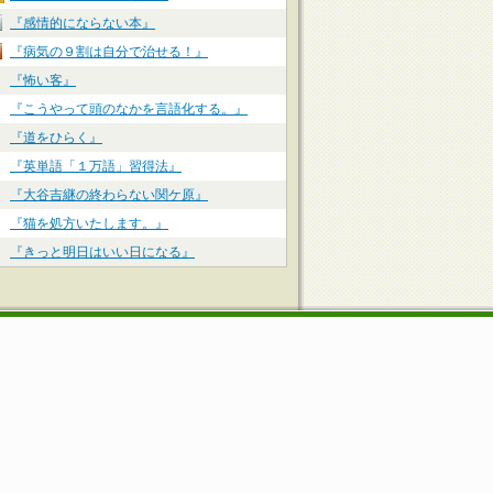
『感情的にならない本』
『病気の９割は自分で治せる！』
『怖い客』
『こうやって頭のなかを言語化する。』
『道をひらく』
『英単語「１万語」習得法』
『大谷吉継の終わらない関ケ原』
『猫を処方いたします。』
『きっと明日はいい日になる』