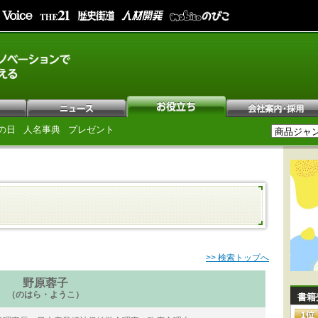
の日
人名事典
プレゼント
>> 検索トップへ
野原蓉子
（のはら・ようこ）
書籍