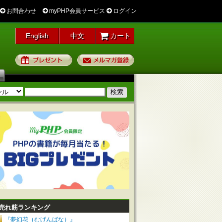
お問合わせ
myPHP会員サービス
ログイン
English
中文
カート
プレゼント
メルマガ登録
売れ筋ランキング
『夢幻花（むげんばな）』