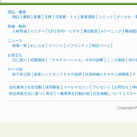
雑誌・書籍
雑誌
書籍
新書
文庫
児童書・ＹＡ
家庭通販
コミック
デジタル・
研修・教材
人材育成
セミナー
CD
DVD・ビデオ
通信教育
eラーニング
職域図
ニュース
新着一覧
おしらせ
イベント
パブリシティ
特設ページ
お役立ち
日に新た
恋愛相談
『ＰＨＰスペシャル』今月の診断
こころ相談
何の
テーマ別
松下幸之助
政策シンクタンクＰＨＰ総研
社員研修のＰＨＰ人材開発
Ｐ
会社案内
社会活動
採用募集
メールマガジン
プレゼント
お問合せ
W
特定商取引法に基づく表示
一般事業主行動計画
広告掲載について
スマー
Copyright 