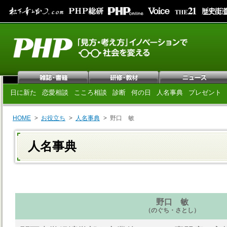
日に新た
恋愛相談
こころ相談
診断
何の日
人名事典
プレゼント
HOME
お役立ち
人名事典
野口 敏
人名事典
野口 敏
（のぐち・さとし）