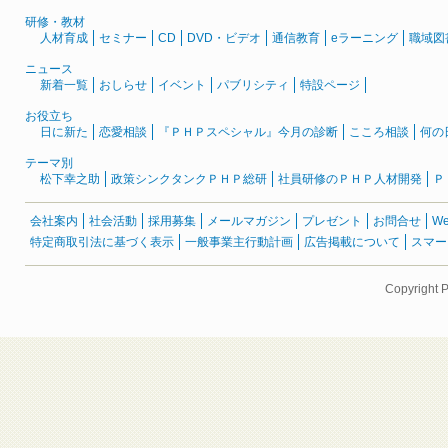
研修・教材
人材育成
セミナー
CD
DVD・ビデオ
通信教育
eラーニング
職域図
ニュース
新着一覧
おしらせ
イベント
パブリシティ
特設ページ
お役立ち
日に新た
恋愛相談
『ＰＨＰスペシャル』今月の診断
こころ相談
何の
テーマ別
松下幸之助
政策シンクタンクＰＨＰ総研
社員研修のＰＨＰ人材開発
Ｐ
会社案内
社会活動
採用募集
メールマガジン
プレゼント
お問合せ
W
特定商取引法に基づく表示
一般事業主行動計画
広告掲載について
スマー
Copyright 