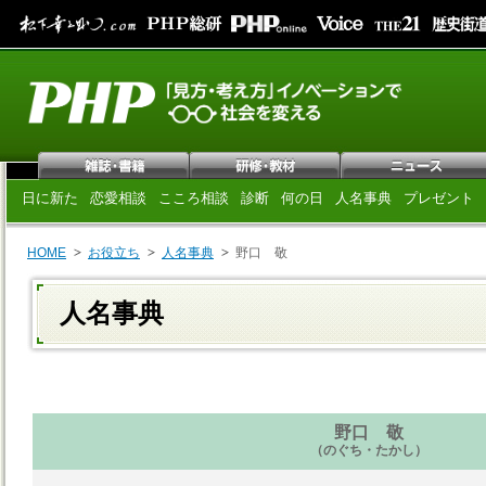
日に新た
恋愛相談
こころ相談
診断
何の日
人名事典
プレゼント
HOME
お役立ち
人名事典
野口 敬
人名事典
野口 敬
（のぐち・たかし）