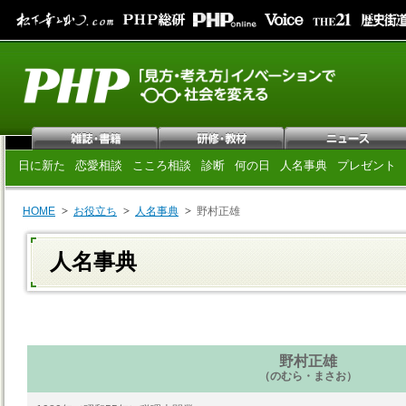
日に新た
恋愛相談
こころ相談
診断
何の日
人名事典
プレゼント
HOME
お役立ち
人名事典
野村正雄
人名事典
野村正雄
（のむら・まさお）