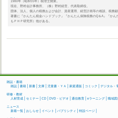
1980年（昭和55年）税理士開業。
現在、野村会計事務所、（株）野村経営、代表取締役。
団体、法人、個人の税務および会計、資産運用、経営計画等の相談、税務顧
著書に『かんたん税金ハンドブック』『かんたん保険税務のQ＆A』『かん
もＰＨＰ研究所）他がある。
雑誌・書籍
雑誌
書籍
新書
文庫
児童書・ＹＡ
家庭通販
コミック
デジタル・
研修・教材
人材育成
セミナー
CD
DVD・ビデオ
通信教育
eラーニング
職域図
ニュース
新着一覧
おしらせ
イベント
パブリシティ
特設ページ