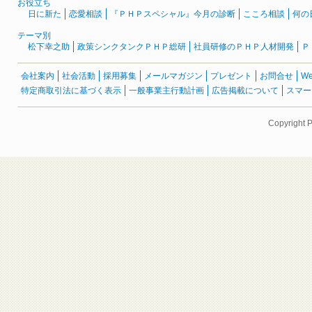
お役立ち
日に新た
恋愛相談
『ＰＨＰスペシャル』今月の診断
こころ相談
何の
テーマ別
松下幸之助
政策シンクタンクＰＨＰ総研
社員研修のＰＨＰ人材開発
Ｐ
会社案内
社会活動
採用募集
メールマガジン
プレゼント
お問合せ
W
特定商取引法に基づく表示
一般事業主行動計画
広告掲載について
スマー
Copyright 