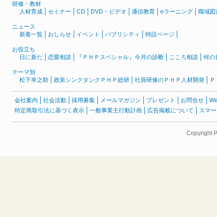
研修・教材
人材育成
セミナー
CD
DVD・ビデオ
通信教育
eラーニング
職域図
ニュース
新着一覧
おしらせ
イベント
パブリシティ
特設ページ
お役立ち
日に新た
恋愛相談
『ＰＨＰスペシャル』今月の診断
こころ相談
何の
テーマ別
松下幸之助
政策シンクタンクＰＨＰ総研
社員研修のＰＨＰ人材開発
Ｐ
会社案内
社会活動
採用募集
メールマガジン
プレゼント
お問合せ
W
特定商取引法に基づく表示
一般事業主行動計画
広告掲載について
スマー
Copyright 