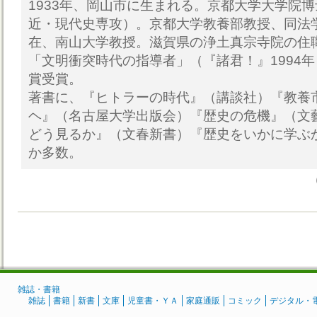
1933年、岡山市に生まれる。京都大学大学院
近・現代史専攻）。京都大学教養部教授、同法
在、南山大学教授。滋賀県の浄土真宗寺院の住職
「文明衝突時代の指導者」（『諸君！』1994
賞受賞。
著書に、『ヒトラーの時代』（講談社）『教養
ヘ』（名古屋大学出版会）『歴史の危機』（文
どう見るか』（文春新書）『歴史をいかに学ぶ
か多数。
雑誌・書籍
雑誌
書籍
新書
文庫
児童書・ＹＡ
家庭通販
コミック
デジタル・