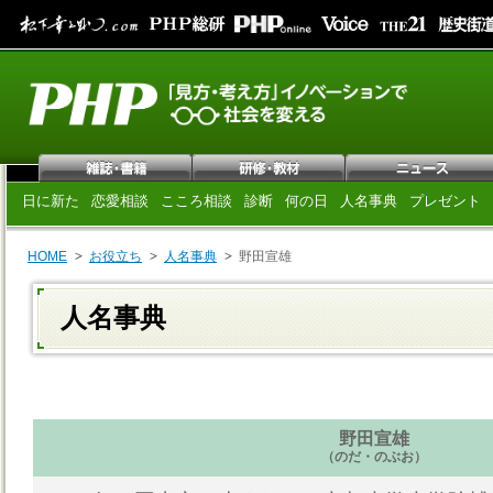
日に新た
恋愛相談
こころ相談
診断
何の日
人名事典
プレゼント
HOME
お役立ち
人名事典
野田宣雄
人名事典
野田宣雄
（のだ・のぶお）