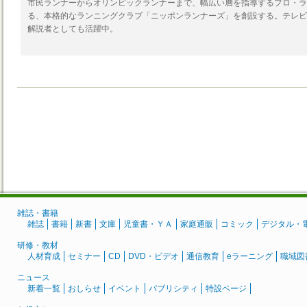
市民ランナーからオリンピックランナーまで、幅広い層を指導するプロ・ラ
る、本格的なランニングクラブ「ニッポンランナーズ」を創設する。テレビ
解説者としても活躍中。
雑誌・書籍
雑誌
書籍
新書
文庫
児童書・ＹＡ
家庭通販
コミック
デジタル・
研修・教材
人材育成
セミナー
CD
DVD・ビデオ
通信教育
eラーニング
職域図
ニュース
新着一覧
おしらせ
イベント
パブリシティ
特設ページ