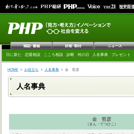
日に新た
恋愛相談
こころ相談
診断
何の日
人名事典
プレゼント
HOME
お役立ち
人名事典
金 哲彦
人名事典
金 哲彦
（きん・てつひこ）