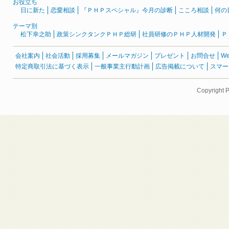
お役立ち
日に新た
恋愛相談
『ＰＨＰスペシャル』今月の診断
こころ相談
何の
テーマ別
松下幸之助
政策シンクタンクＰＨＰ総研
社員研修のＰＨＰ人材開発
Ｐ
会社案内
社会活動
採用募集
メールマガジン
プレゼント
お問合せ
W
特定商取引法に基づく表示
一般事業主行動計画
広告掲載について
スマー
Copyright 