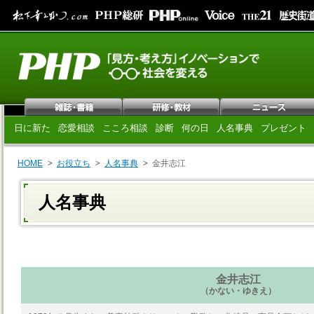
日に新た
恋愛相談
こころ相談
診断
何の日
人名事典
プレゼント
HOME
お役立ち
人名事典
金井志江
人名事典
金井志江
（かない・ゆきえ）