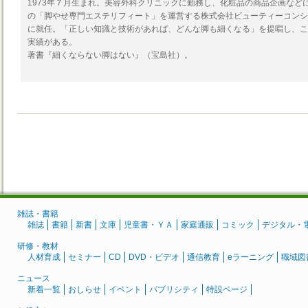
1973年７月生まれ。美容外科クリニックに勤務し、化粧品の商品企画などに
の「脚やせ専門エステリフィート」を運営する株式会社ビューティーコンシャ
に就任。「正しい知識と技術があれば、どんな脚も細くなる」を提唱し、こ
実績がある。
著書『細くならない脚はない』（宝島社）。
雑誌・書籍
雑誌
書籍
新書
文庫
児童書・ＹＡ
家庭通販
コミック
デジタル・
研修・教材
人材育成
セミナー
CD
DVD・ビデオ
通信教育
eラーニング
職域図
ニュース
新着一覧
おしらせ
イベント
パブリシティ
特設ページ