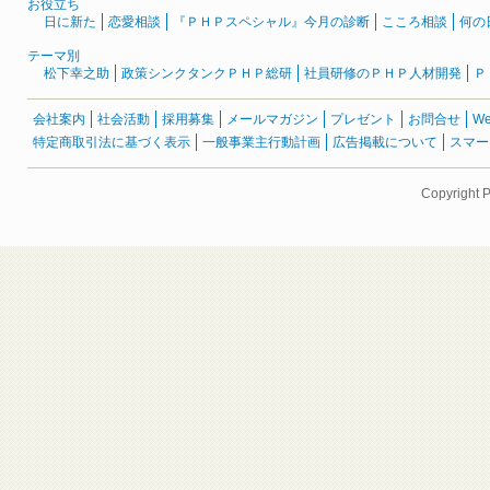
お役立ち
日に新た
恋愛相談
『ＰＨＰスペシャル』今月の診断
こころ相談
何の
テーマ別
松下幸之助
政策シンクタンクＰＨＰ総研
社員研修のＰＨＰ人材開発
Ｐ
会社案内
社会活動
採用募集
メールマガジン
プレゼント
お問合せ
W
特定商取引法に基づく表示
一般事業主行動計画
広告掲載について
スマー
Copyright 