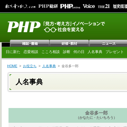
日に新た
恋愛相談
こころ相談
診断
何の日
人名事典
プレゼント
HOME
お役立ち
人名事典
金谷多一郎
人名事典
金谷多一郎
（かなたに・たいちろう）