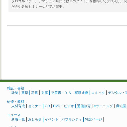
プロゴルファー。アマチュア時代に数々のタイトルを獲得してプロ入り。現
演会や各種セミナーなどで活躍中。
雑誌・書籍
雑誌
書籍
新書
文庫
児童書・ＹＡ
家庭通販
コミック
デジタル・
研修・教材
人材育成
セミナー
CD
DVD・ビデオ
通信教育
eラーニング
職域図
ニュース
新着一覧
おしらせ
イベント
パブリシティ
特設ページ