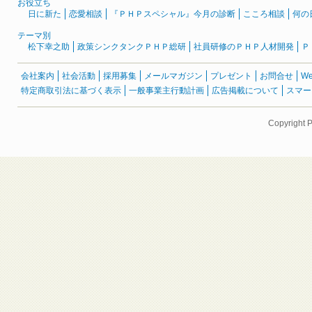
お役立ち
日に新た
恋愛相談
『ＰＨＰスペシャル』今月の診断
こころ相談
何の
テーマ別
松下幸之助
政策シンクタンクＰＨＰ総研
社員研修のＰＨＰ人材開発
Ｐ
会社案内
社会活動
採用募集
メールマガジン
プレゼント
お問合せ
W
特定商取引法に基づく表示
一般事業主行動計画
広告掲載について
スマー
Copyright 