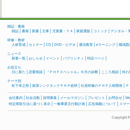
雑誌・書籍
雑誌
書籍
新書
文庫
児童書・ＹＡ
家庭通販
コミック
デジタル・
研修・教材
人材育成
セミナー
CD
DVD・ビデオ
通信教育
eラーニング
職域図
ニュース
新着一覧
おしらせ
イベント
パブリシティ
特設ページ
お役立ち
日に新た
恋愛相談
『ＰＨＰスペシャル』今月の診断
こころ相談
何の
テーマ別
松下幸之助
政策シンクタンクＰＨＰ総研
社員研修のＰＨＰ人材開発
Ｐ
会社案内
社会活動
採用募集
メールマガジン
プレゼント
お問合せ
W
特定商取引法に基づく表示
一般事業主行動計画
広告掲載について
スマー
Copyright 