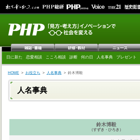
日に新た
恋愛相談
こころ相談
診断
何の日
人名事典
プレゼント
HOME
お役立ち
人名事典
鈴木博毅
人名事典
鈴木博毅
（すずき・ひろき）