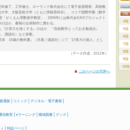
究科修了、工学修士。ローランド株式会社にて電子楽器開発、高校教
院大学、大阪芸術大学（ともに情報系科目）、コリア国際学園（数学
室「がくえん理数進学教室」、2009年には株式会社KSプロジェクト
4位
筆のほか、書籍の企画制作に携わる。
た『計算力を強くする』のほか、『高校数学とっておき勉強法』
5位
上、講談社）など多数。
6位
読本 16歳の教科書』（共著／講談社）にて「計算力の達人」とし
7位
8位
（データ作成：2012年）
9位
10位
このページのTOPへ
庭通販
コミック
デジタル・電子書籍
通信教育
eラーニング
職域図書
グッズ
ティ
特設ページ