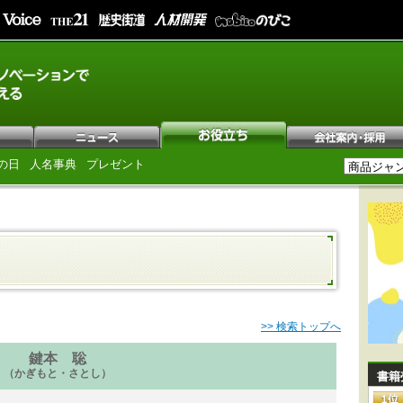
の日
人名事典
プレゼント
>> 検索トップへ
鍵本 聡
（かぎもと・さとし）
書籍