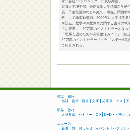
株式会社KSプロジェクト代表取締役。
京都大学理学部、奈良先端大学情報科学研
員、予備校講師などを経て、現在、関西学
科）にて非常勤講師。2000年に大学進学教
を設立。数学や算数教育に関する書籍の執
主な著書に、20万部のベストセラーとなっ
『理系志望のための高校生活ガイド』（以
50万部のベストセラー『ドラゴン桜公式副
て紹介される。
雑誌・書籍
雑誌
書籍
新書
文庫
児童書・ＹＡ
家
研修・教材
人材育成
セミナー
CD
DVD・ビデオ
ニュース
新着一覧
おしらせ
イベント
パブリシ