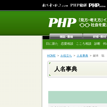
日に新た
恋愛相談
こころ相談
診断
何
HOME
お役立ち
人名事典
鍵本 聡
人名事典