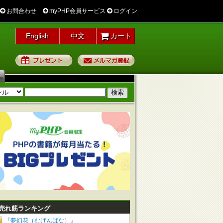
お問合わせ
myPHP会員サービス
ログイン
English
中文
カート
プレゼント
メルマガ登録
売れ筋ランキング
『夢幻花（むげんばな）』