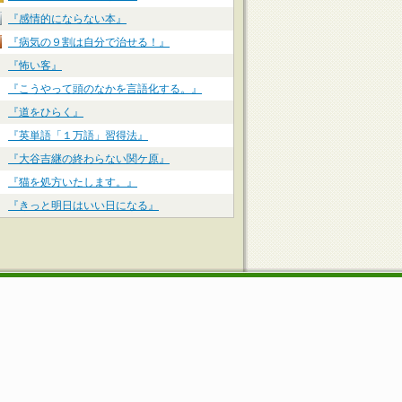
『感情的にならない本』
『病気の９割は自分で治せる！』
『怖い客』
『こうやって頭のなかを言語化する。』
『道をひらく』
『英単語「１万語」習得法』
『大谷吉継の終わらない関ケ原』
『猫を処方いたします。』
『きっと明日はいい日になる』