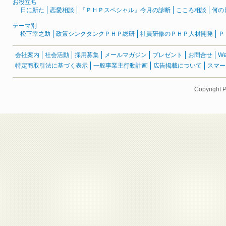
お役立ち
日に新た
恋愛相談
『ＰＨＰスペシャル』今月の診断
こころ相談
何の
テーマ別
松下幸之助
政策シンクタンクＰＨＰ総研
社員研修のＰＨＰ人材開発
Ｐ
会社案内
社会活動
採用募集
メールマガジン
プレゼント
お問合せ
W
特定商取引法に基づく表示
一般事業主行動計画
広告掲載について
スマー
Copyright 