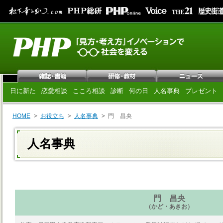
日に新た
恋愛相談
こころ相談
診断
何の日
人名事典
プレゼント
HOME
お役立ち
人名事典
門 昌央
人名事典
門 昌央
（かど・あきお）