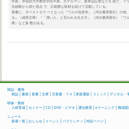
作家。早稲田大学教育学部卒業。ホテルマン、業界誌記者などを 経て、フ
生経験から得た視点 で、広範囲な取材を続けて活動している。
著書に、大ベストセラ ーとなった『ワルの知恵本』（河出書房新社）の他、
る』（成美文庫）『「潔い人」と言われる生き方』 （河出書房新社）『ワ
庫）など多 数がある。
雑誌・書籍
雑誌
書籍
新書
文庫
児童書・ＹＡ
家庭通販
コミック
デジタル・
研修・教材
人材育成
セミナー
CD
DVD・ビデオ
通信教育
eラーニング
職域図
ニュース
新着一覧
おしらせ
イベント
パブリシティ
特設ページ