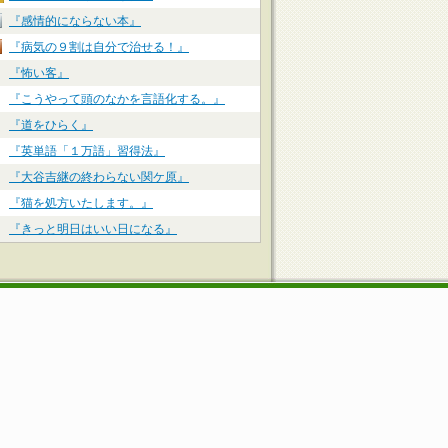
『感情的にならない本』
『病気の９割は自分で治せる！』
『怖い客』
『こうやって頭のなかを言語化する。』
『道をひらく』
『英単語「１万語」習得法』
『大谷吉継の終わらない関ケ原』
『猫を処方いたします。』
『きっと明日はいい日になる』