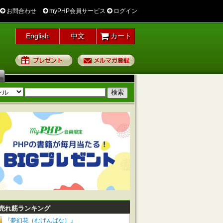
お問合わせ
myPHP会員サービス
ログイン
English
中文
カート
プレゼント
メルマガ登録
売れ筋ランキング
『夢幻花（むげんばな）』