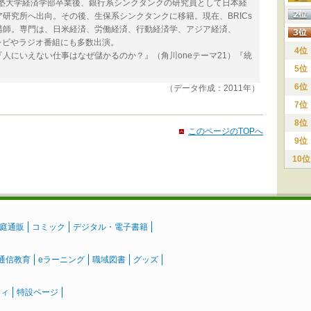
義塾大学経済学部卒業後、銀行系シンクタンクの研究員として日本経
研究所へ出向。その後、生保系シンクタンクに移籍。現在、BRICs
講師。専門は、日米経済、労働経済、行動経済学、アジア経済、
テレビやラジオ番組にも多数出演。
4位
人にいえない仕事はなぜ儲かるのか？』（角川oneテーマ21）『統
。
5位
6位
（データ作成：2011年）
7位
8位
このページのTOPへ
9位
10位
庭通販
コミック
デジタル・電子書籍
通信教育
eラーニング
職域図書
グッズ
ティ
特設ページ