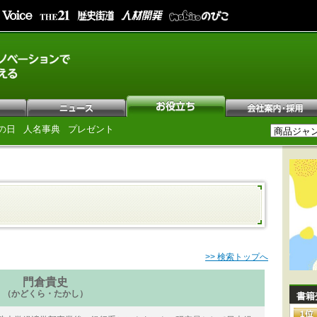
の日
人名事典
プレゼント
>> 検索トップへ
門倉貴史
（かどくら・たかし）
書籍