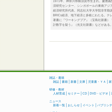
1971年、神奈川県横須賀市生まれ。慶應
済研究センター、シンガポールの東南アジア
経済研究所代表。同志社大学大学院非常勤
BRICs経済、地下経済と多岐にわたる。
著書に『ワーキングプア』（宝島社新書）『
計数字を疑う』（光文社新書）などがある
雑誌・書籍
雑誌
書籍
新書
文庫
児童書・ＹＡ
家
研修・教材
人材育成
セミナー
CD
DVD・ビデオ
ニュース
新着一覧
おしらせ
イベント
パブリシ