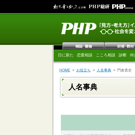
日に新た
恋愛相談
こころ相談
診断
何
HOME
お役立ち
人名事典
門倉貴史
人名事典