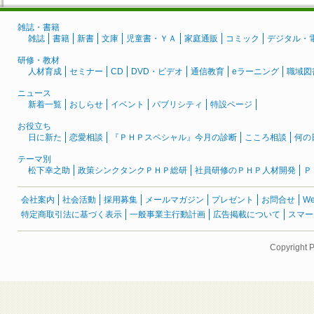
雑誌・書籍
雑誌
書籍
新書
文庫
児童書・ＹＡ
家庭通販
コミック
デジタル・
研修・教材
人材育成
セミナー
CD
DVD・ビデオ
通信教育
eラーニング
職域図
ニュース
新着一覧
おしらせ
イベント
パブリシティ
特設ページ
お役立ち
日に新た
恋愛相談
『ＰＨＰスペシャル』今月の診断
こころ相談
何の
テーマ別
松下幸之助
政策シンクタンクＰＨＰ総研
社員研修のＰＨＰ人材開発
Ｐ
会社案内
社会活動
採用募集
メールマガジン
プレゼント
お問合せ
W
特定商取引法に基づく表示
一般事業主行動計画
広告掲載について
スマー
Copyright 