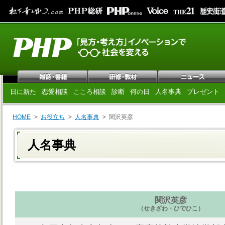
日に新た
恋愛相談
こころ相談
診断
何の日
人名事典
プレゼント
HOME
お役立ち
人名事典
関沢英彦
人名事典
関沢英彦
（せきざわ・ひでひこ）