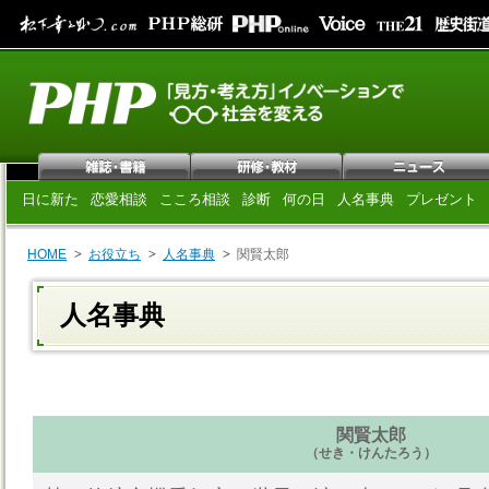
日に新た
恋愛相談
こころ相談
診断
何の日
人名事典
プレゼント
HOME
お役立ち
人名事典
関賢太郎
人名事典
関賢太郎
（せき・けんたろう）