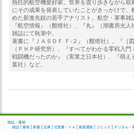
熱狂的航空機愛好家。世界を渡り歩きながら取
にその成果を発表していたことがきっかけで、
めた新進先鋭の若手アナリスト。航空・軍事雑
『航空情報』（酣燈社）、『丸』（潮書房光人
雑誌にて執筆中。
著書に『ＪＡＳＤＦ Ｆ-２』（酣燈社）、『［
（ＰＨＰ研究所）、『すべてがわかる零戦入門
戦闘機だったのか』（実業之日本社）、『萌え
葉社）など。
雑誌・書籍
雑誌
書籍
新書
文庫
児童書・ＹＡ
家庭通販
コミック
デジタル・