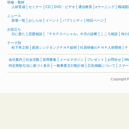
研修・教材
人材育成
セミナー
CD
DVD・ビデオ
通信教育
eラーニング
職域図
ニュース
新着一覧
おしらせ
イベント
パブリシティ
特設ページ
お役立ち
日に新た
恋愛相談
『ＰＨＰスペシャル』今月の診断
こころ相談
何の
テーマ別
松下幸之助
政策シンクタンクＰＨＰ総研
社員研修のＰＨＰ人材開発
Ｐ
会社案内
社会活動
採用募集
メールマガジン
プレゼント
お問合せ
W
特定商取引法に基づく表示
一般事業主行動計画
広告掲載について
スマー
Copyright 